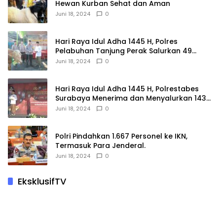
Hewan Kurban Sehat dan Aman
Juni 18, 2024
0
Hari Raya Idul Adha 1445 H, Polres
Pelabuhan Tanjung Perak Salurkan 49
Hewan Korban.
Juni 18, 2024
0
Hari Raya Idul Adha 1445 H, Polrestabes
Surabaya Menerima dan Menyalurkan 143
Hewan Kurban
Juni 18, 2024
0
Polri Pindahkan 1.667 Personel ke IKN,
Termasuk Para Jenderal.
Juni 18, 2024
0
EksklusifTV