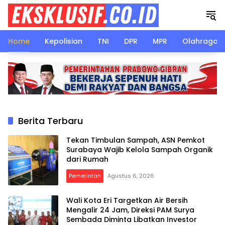
Langsung
ke
konten
Home
Kepolisian
TNI
DPR
MPR
Olahraga
Berita Terbaru
Tekan Timbulan Sampah, ASN Pemkot
Surabaya Wajib Kelola Sampah Organik
dari Rumah
Pemerintah
Agustus 6, 2026
Wali Kota Eri Targetkan Air Bersih
Mengalir 24 Jam, Direksi PAM Surya
Sembada Diminta Libatkan Investor