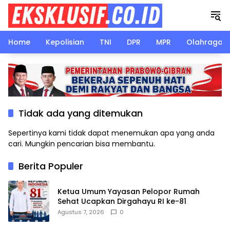
Langsung
ke
konten
Home
Kepolisian
TNI
DPR
MPR
Olahraga
Tidak ada yang ditemukan
Sepertinya kami tidak dapat menemukan apa yang anda
cari. Mungkin pencarian bisa membantu.
Berita Populer
Ketua Umum Yayasan Pelopor Rumah
Sehat Ucapkan Dirgahayu RI ke-81
Agustus 7, 2026
0