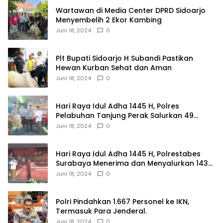
Wartawan di Media Center DPRD Sidoarjo
Menyembelih 2 Ekor Kambing
Juni 18, 2024
0
Plt Bupati Sidoarjo H Subandi Pastikan
Hewan Kurban Sehat dan Aman
Juni 18, 2024
0
Hari Raya Idul Adha 1445 H, Polres
Pelabuhan Tanjung Perak Salurkan 49
Hewan Korban.
Juni 18, 2024
0
Hari Raya Idul Adha 1445 H, Polrestabes
Surabaya Menerima dan Menyalurkan 143
Hewan Kurban
Juni 18, 2024
0
Polri Pindahkan 1.667 Personel ke IKN,
Termasuk Para Jenderal.
Juni 18, 2024
0