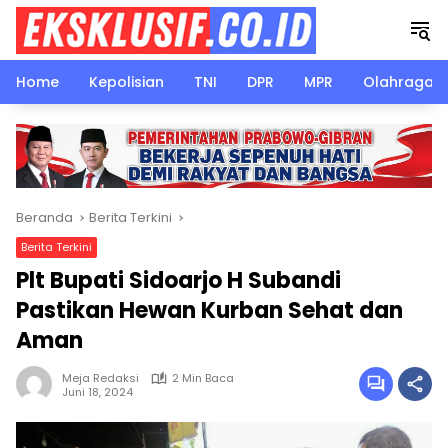
Langsung
ke
konten
Home
Kepolisian
TNI
DPR
MPR
Olahraga
Beranda
Berita Terkini
Berita Terkini
Plt Bupati Sidoarjo H Subandi
Pastikan Hewan Kurban Sehat dan
Aman
Meja Redaksi
2 Min Baca
Juni 18, 2024