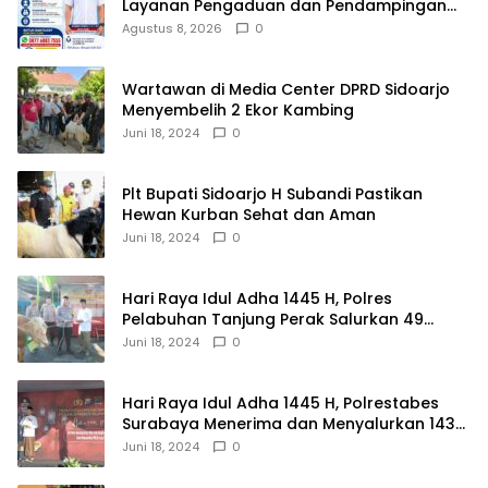
Layanan Pengaduan dan Pendampingan
Rehabilitasi NAPZA 24 Jam
Agustus 8, 2026
0
Wartawan di Media Center DPRD Sidoarjo
Menyembelih 2 Ekor Kambing
Juni 18, 2024
0
Plt Bupati Sidoarjo H Subandi Pastikan
Hewan Kurban Sehat dan Aman
Juni 18, 2024
0
Hari Raya Idul Adha 1445 H, Polres
Pelabuhan Tanjung Perak Salurkan 49
Hewan Korban.
Juni 18, 2024
0
Hari Raya Idul Adha 1445 H, Polrestabes
Surabaya Menerima dan Menyalurkan 143
Hewan Kurban
Juni 18, 2024
0