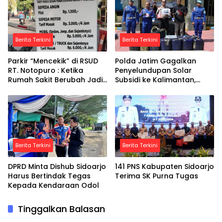
Berita Terkini
Berita Terkini
Parkir “Mencekik” di RSUD
Polda Jatim Gagalkan
RT. Notopuro : Ketika
Penyelundupan Solar
Rumah Sakit Berubah Jadi
Subsidi ke Kalimantan,
Ladang Bisnis
Tersangka Asal Blora
Diamankan
Berita Terkini
Berita Terkini
DPRD Minta Dishub Sidoarjo
141 PNS Kabupaten Sidoarjo
Harus Bertindak Tegas
Terima SK Purna Tugas
Kepada Kendaraan Odol
Tinggalkan Balasan