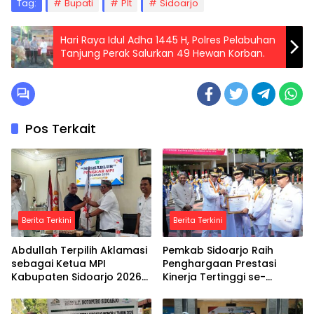
Tag:
Bupati
Plt
Sidoarjo
Hari Raya Idul Adha 1445 H, Polres Pelabuhan
Tanjung Perak Salurkan 49 Hewan Korban.
Pos Terkait
Berita Terkini
Berita Terkini
Abdullah Terpilih Aklamasi
Pemkab Sidoarjo Raih
sebagai Ketua MPI
Penghargaan Prestasi
Kabupaten Sidoarjo 2026–
Kinerja Tertinggi se-
2030
Indonesia