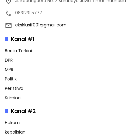
Jl. Kedungdoro No. 2 Surabaya Jawa Timur Indonesia
083123115777
eksklusif001@gmail.com
Kanal #1
Berita Terkini
DPR
MPR
Politik
Peristiwa
Kriminal
Kanal #2
Hukum
kepolisian