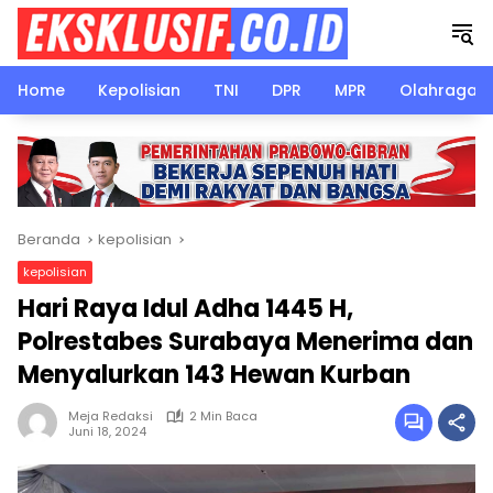
Langsung
ke
konten
Home
Kepolisian
TNI
DPR
MPR
Olahraga
Beranda
kepolisian
kepolisian
Hari Raya Idul Adha 1445 H,
Polrestabes Surabaya Menerima dan
Menyalurkan 143 Hewan Kurban
Meja Redaksi
2 Min Baca
Juni 18, 2024