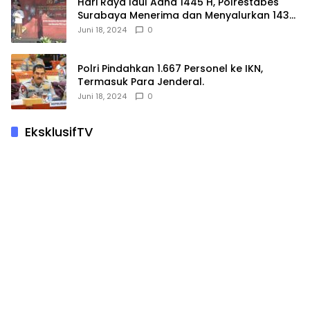
Hari Raya Idul Adha 1445 H, Polrestabes
Surabaya Menerima dan Menyalurkan 143
Hewan Kurban
Juni 18, 2024
0
Polri Pindahkan 1.667 Personel ke IKN,
Termasuk Para Jenderal.
Juni 18, 2024
0
EksklusifTV