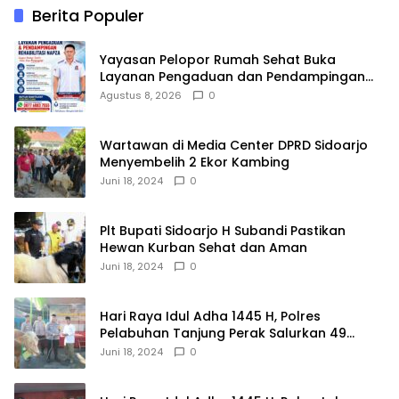
Berita Populer
Yayasan Pelopor Rumah Sehat Buka
Layanan Pengaduan dan Pendampingan
Rehabilitasi NAPZA 24 Jam
Agustus 8, 2026
0
Wartawan di Media Center DPRD Sidoarjo
Menyembelih 2 Ekor Kambing
Juni 18, 2024
0
Plt Bupati Sidoarjo H Subandi Pastikan
Hewan Kurban Sehat dan Aman
Juni 18, 2024
0
Hari Raya Idul Adha 1445 H, Polres
Pelabuhan Tanjung Perak Salurkan 49
Hewan Korban.
Juni 18, 2024
0