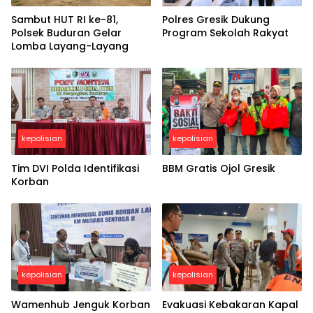
Sambut HUT RI ke-81,
Polres Gresik Dukung
Polsek Buduran Gelar
Program Sekolah Rakyat
Lomba Layang-Layang
kepolisian
kepolisian
Tim DVI Polda Identifikasi
BBM Gratis Ojol Gresik
Korban
kepolisian
kepolisian
Wamenhub Jenguk Korban
Evakuasi Kebakaran Kapal