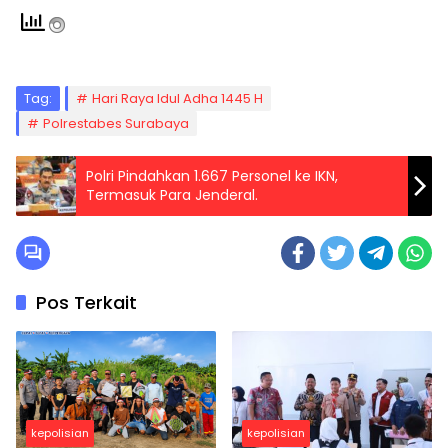
Tag:
Hari Raya Idul Adha 1445 H
Polrestabes Surabaya
Polri Pindahkan 1.667 Personel ke IKN,
Termasuk Para Jenderal.
Pos Terkait
kepolisian
kepolisian