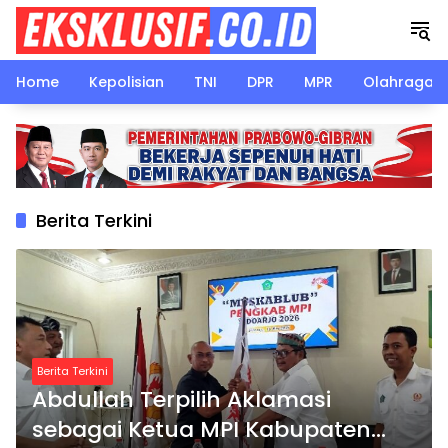
Langsung
ke
konten
Home
Kepolisian
TNI
DPR
MPR
Olahraga
Berita Terkini
Berita Terkini
Abdullah Terpilih Aklamasi
sebagai Ketua MPI Kabupaten