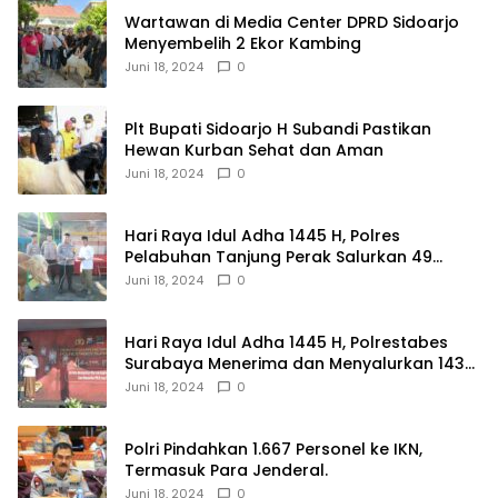
Wartawan di Media Center DPRD Sidoarjo
Menyembelih 2 Ekor Kambing
Juni 18, 2024
0
Plt Bupati Sidoarjo H Subandi Pastikan
Hewan Kurban Sehat dan Aman
Juni 18, 2024
0
Hari Raya Idul Adha 1445 H, Polres
Pelabuhan Tanjung Perak Salurkan 49
Hewan Korban.
Juni 18, 2024
0
Hari Raya Idul Adha 1445 H, Polrestabes
Surabaya Menerima dan Menyalurkan 143
Hewan Kurban
Juni 18, 2024
0
Polri Pindahkan 1.667 Personel ke IKN,
Termasuk Para Jenderal.
Juni 18, 2024
0