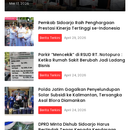
Sidoarjo 2026–2030
Mei 17, 2026
Pemkab Sidoarjo Raih Penghargaan
Prestasi Kinerja Tertinggi se-Indonesia
Berita Terkini
April 29, 2026
Parkir “Mencekik” di RSUD RT. Notopuro :
Ketika Rumah Sakit Berubah Jadi Ladang
Bisnis
Berita Terkini
April 24, 2026
Polda Jatim Gagalkan Penyelundupan
Solar Subsidi ke Kalimantan, Tersangka
Asal Blora Diamankan
Berita Terkini
April 24, 2026
DPRD Minta Dishub Sidoarjo Harus
Bertindak Tegas Kepada Kendaraan