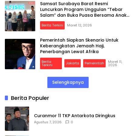
Samsat Surabaya Barat Resmi
Luncurkan Program Unggulan “Tebar
Salam” dan Buka Puasa Bersama Anak
Yatim
Berita Terkini
Maret 12, 2026
Pemerintah Siapkan Skenario Untuk
Keberangkatan Jemaah Haji,
Penerbangan Lewat Afrika
Berita
Maret 11,
Jakarta
Pemerintah
Terkini
2026
Selengkapnya
Berita Populer
Curanmor 11 TKP Antarkota Diringkus
Agustus 7, 2026
0