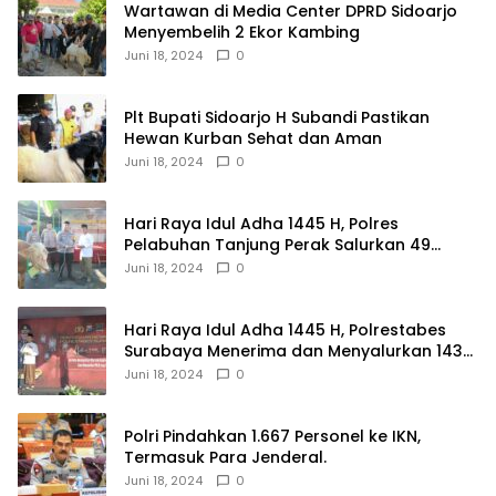
Wartawan di Media Center DPRD Sidoarjo
Menyembelih 2 Ekor Kambing
Juni 18, 2024
0
Plt Bupati Sidoarjo H Subandi Pastikan
Hewan Kurban Sehat dan Aman
Juni 18, 2024
0
Hari Raya Idul Adha 1445 H, Polres
Pelabuhan Tanjung Perak Salurkan 49
Hewan Korban.
Juni 18, 2024
0
Hari Raya Idul Adha 1445 H, Polrestabes
Surabaya Menerima dan Menyalurkan 143
Hewan Kurban
Juni 18, 2024
0
Polri Pindahkan 1.667 Personel ke IKN,
Termasuk Para Jenderal.
Juni 18, 2024
0