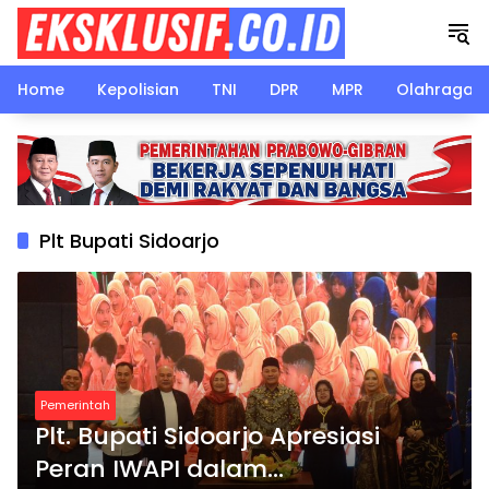
Langsung
ke
konten
Home
Kepolisian
TNI
DPR
MPR
Olahraga
Plt Bupati Sidoarjo
Pemerintah
Plt. Bupati Sidoarjo Apresiasi
Peran IWAPI dalam