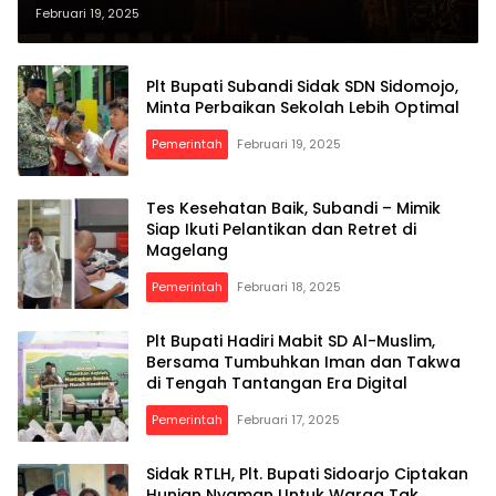
Pemberdayaan Perempuan di
Februari 19, 2025
HUT Ke-50, Dorong Sinergi dan
Inovasi untuk Wujudkan Ekonomi
Plt Bupati Subandi Sidak SDN Sidomojo,
Inklusif
Minta Perbaikan Sekolah Lebih Optimal
Pemerintah
Februari 19, 2025
Tes Kesehatan Baik, Subandi – Mimik
Siap Ikuti Pelantikan dan Retret di
Magelang
Pemerintah
Februari 18, 2025
Plt Bupati Hadiri Mabit SD Al-Muslim,
Bersama Tumbuhkan Iman dan Takwa
di Tengah Tantangan Era Digital
Pemerintah
Februari 17, 2025
Sidak RTLH, Plt. Bupati Sidoarjo Ciptakan
Hunian Nyaman Untuk Warga Tak