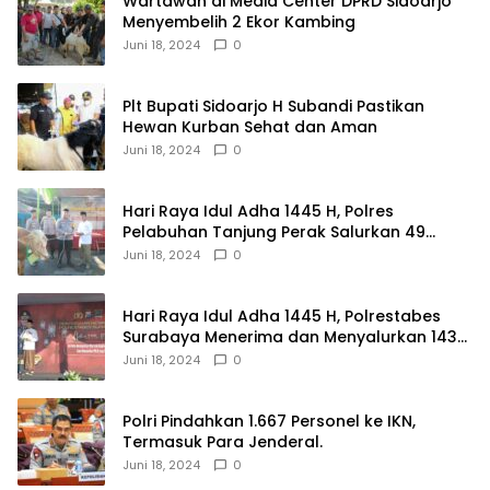
Wartawan di Media Center DPRD Sidoarjo
Menyembelih 2 Ekor Kambing
Juni 18, 2024
0
Plt Bupati Sidoarjo H Subandi Pastikan
Hewan Kurban Sehat dan Aman
Juni 18, 2024
0
Hari Raya Idul Adha 1445 H, Polres
Pelabuhan Tanjung Perak Salurkan 49
Hewan Korban.
Juni 18, 2024
0
Hari Raya Idul Adha 1445 H, Polrestabes
Surabaya Menerima dan Menyalurkan 143
Hewan Kurban
Juni 18, 2024
0
Polri Pindahkan 1.667 Personel ke IKN,
Termasuk Para Jenderal.
Juni 18, 2024
0