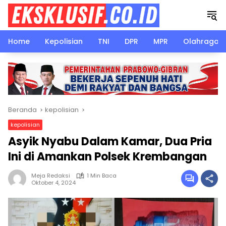
Langsung
ke
konten
Home
Kepolisian
TNI
DPR
MPR
Olahraga
Beranda
kepolisian
kepolisian
Asyik Nyabu Dalam Kamar, Dua Pria
Ini di Amankan Polsek Krembangan
Meja Redaksi
1 Min Baca
Oktober 4, 2024