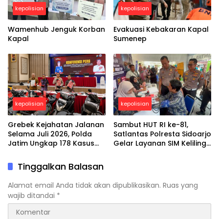
kepolisian
kepolisian
Wamenhub Jenguk Korban
Evakuasi Kebakaran Kapal
Kapal
Sumenep
kepolisian
kepolisian
Grebek Kejahatan Jalanan
Sambut HUT RI ke-81,
Selama Juli 2026, Polda
Satlantas Polresta Sidoarjo
Jatim Ungkap 178 Kasus
Gelar Layanan SIM Keliling
3C dan Ringkus 206
24 Jam Selama 17 Hari
Tersangka
Nonstop
Tinggalkan Balasan
Alamat email Anda tidak akan dipublikasikan.
Ruas yang
wajib ditandai
*