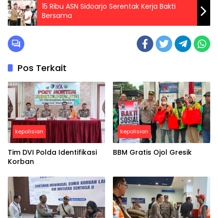
15 Ribu ASN Sidoarjo Serentak Kerja Bakti
Bersama
Pos Terkait
kepolisian
kepolisian
Tim DVI Polda Identifikasi
BBM Gratis Ojol Gresik
Korban