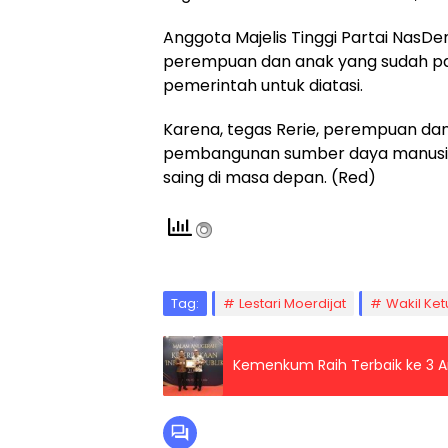
Anggota Majelis Tinggi Partai NasD
perempuan dan anak yang sudah pada
pemerintah untuk diatasi.
Karena, tegas Rerie, perempuan da
pembangunan sumber daya manusia 
saing di masa depan. (Red)
Tag:
Lestari Moerdijat
Wakil Ket
Kemenkum Raih Terbaik ke 3 A