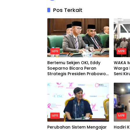
Pos Terkait
MPR
MPR
Bertemu Sekjen OKI, Eddy
WAKA M
Soeparno Bicara Peran
Warga 
Strategis Presiden Prabowo
Seni Kir
Untuk Dunia Islam
MPR
MPR
Perubahan Sistem Mengajar
Hadiri 