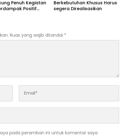
kung Penuh Kegiatan
Berkebutuhan Khusus Harus
erdampak Positif
segera Direalisasikan
Pemuda
kan.
Ruas yang wajib ditandai
*
saya pada peramban ini untuk komentar saya