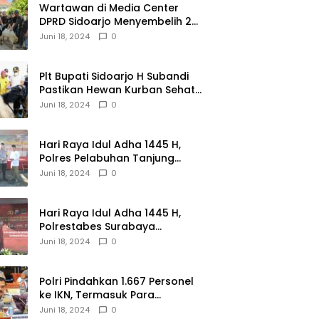
Wartawan di Media Center
DPRD Sidoarjo Menyembelih 2
Ekor Kambing
Juni 18, 2024
0
Plt Bupati Sidoarjo H Subandi
Pastikan Hewan Kurban Sehat
dan Aman
Juni 18, 2024
0
Hari Raya Idul Adha 1445 H,
Polres Pelabuhan Tanjung
Perak Salurkan 49 Hewan
Juni 18, 2024
0
Korban.
Hari Raya Idul Adha 1445 H,
Polrestabes Surabaya
Menerima dan Menyalurkan
Juni 18, 2024
0
143 Hewan Kurban
Polri Pindahkan 1.667 Personel
ke IKN, Termasuk Para
Jenderal.
Juni 18, 2024
0