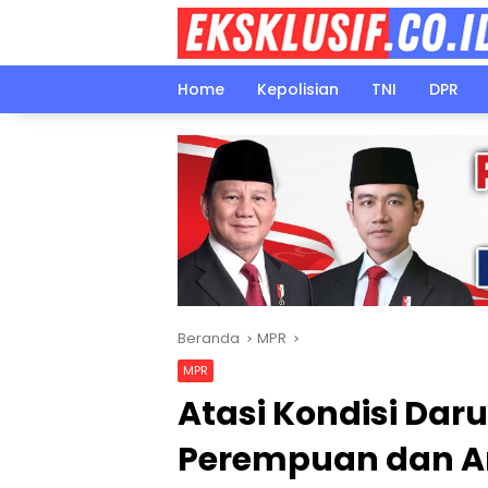
Langsung
ke
konten
Home
Kepolisian
TNI
DPR
Beranda
MPR
MPR
Atasi Kondisi Dar
Perempuan dan A