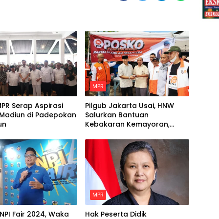
MPR
PR Serap Aspirasi
Pilgub Jakarta Usai, HNW
Madiun di Padepokan
Salurkan Bantuan
un
Kebakaran Kemayoran,
Minta Pemerintah Siapkan
Hunian Tetap Bagi Para
Korban
MPR
KNPI Fair 2024, Waka
Hak Peserta Didik