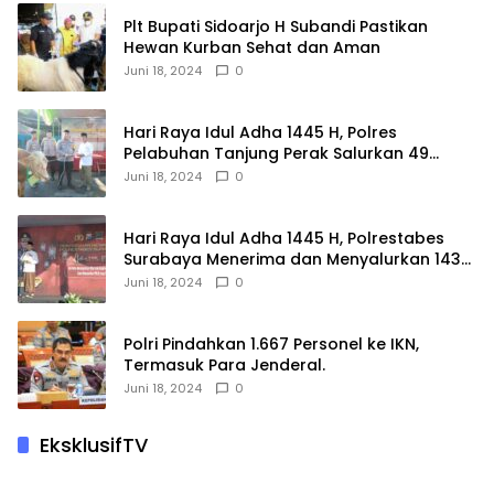
Plt Bupati Sidoarjo H Subandi Pastikan
Hewan Kurban Sehat dan Aman
Juni 18, 2024
0
Hari Raya Idul Adha 1445 H, Polres
Pelabuhan Tanjung Perak Salurkan 49
Hewan Korban.
Juni 18, 2024
0
Hari Raya Idul Adha 1445 H, Polrestabes
Surabaya Menerima dan Menyalurkan 143
Hewan Kurban
Juni 18, 2024
0
Polri Pindahkan 1.667 Personel ke IKN,
Termasuk Para Jenderal.
Juni 18, 2024
0
EksklusifTV