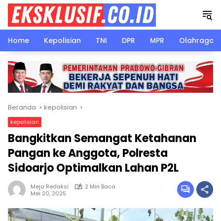
Langsung
ke
konten
Home
Kepolisian
TNI
DPR
MPR
Olahraga
Beranda
kepolisian
kepolisian
Bangkitkan Semangat Ketahanan
Pangan ke Anggota, Polresta
Sidoarjo Optimalkan Lahan P2L
Meja Redaksi
2 Min Baca
Mei 20, 2025