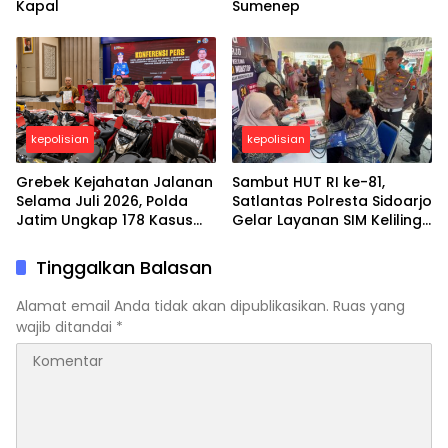
Kapal
Sumenep
kepolisian
kepolisian
Grebek Kejahatan Jalanan
Sambut HUT RI ke-81,
Selama Juli 2026, Polda
Satlantas Polresta Sidoarjo
Jatim Ungkap 178 Kasus
Gelar Layanan SIM Keliling
3C dan Ringkus 206
24 Jam Selama 17 Hari
Tersangka
Nonstop
Tinggalkan Balasan
Alamat email Anda tidak akan dipublikasikan.
Ruas yang
wajib ditandai
*