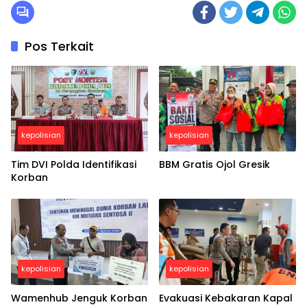
Pos Terkait
kepolisian
kepolisian
Tim DVI Polda Identifikasi
BBM Gratis Ojol Gresik
Korban
kepolisian
kepolisian
Wamenhub Jenguk Korban
Evakuasi Kebakaran Kapal