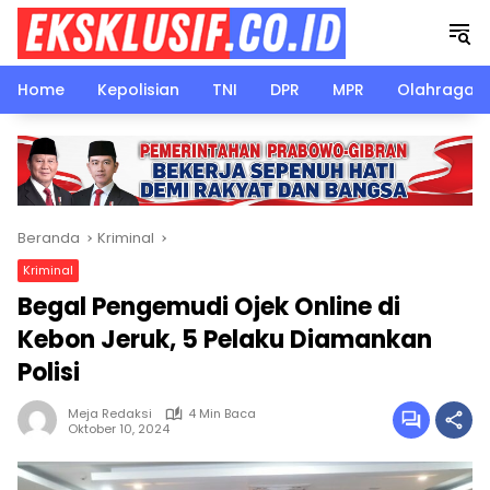
Langsung
ke
konten
Home
Kepolisian
TNI
DPR
MPR
Olahraga
Beranda
Kriminal
Kriminal
Begal Pengemudi Ojek Online di
Kebon Jeruk, 5 Pelaku Diamankan
Polisi
Meja Redaksi
4 Min Baca
Oktober 10, 2024