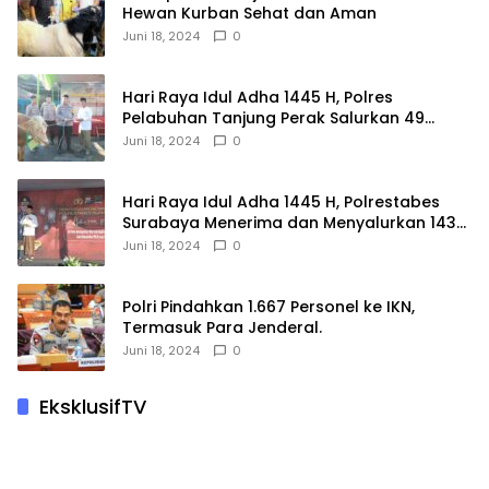
Hewan Kurban Sehat dan Aman
Juni 18, 2024
0
Hari Raya Idul Adha 1445 H, Polres
Pelabuhan Tanjung Perak Salurkan 49
Hewan Korban.
Juni 18, 2024
0
Hari Raya Idul Adha 1445 H, Polrestabes
Surabaya Menerima dan Menyalurkan 143
Hewan Kurban
Juni 18, 2024
0
Polri Pindahkan 1.667 Personel ke IKN,
Termasuk Para Jenderal.
Juni 18, 2024
0
EksklusifTV