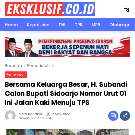
Langsung
ke
konten
Home
Kepolisian
TNI
DPR
MPR
Olahraga
Beranda
Pemerintah
Pemerintah
Bersama Keluarga Besar, H. Subandi
Calon Bupati Sidoarjo Nomor Urut 01
Ini Jalan Kaki Menuju TPS
Meja Redaksi
2 Min Baca
November 27, 2024