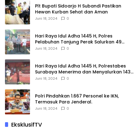
Plt Bupati Sidoarjo H Subandi Pastikan
Hewan Kurban Sehat dan Aman
Juni 18, 2024
0
Hari Raya Idul Adha 1445 H, Polres
Pelabuhan Tanjung Perak Salurkan 49
Hewan Korban.
Juni 18, 2024
0
Hari Raya Idul Adha 1445 H, Polrestabes
Surabaya Menerima dan Menyalurkan 143
Hewan Kurban
Juni 18, 2024
0
Polri Pindahkan 1.667 Personel ke IKN,
Termasuk Para Jenderal.
Juni 18, 2024
0
EksklusifTV