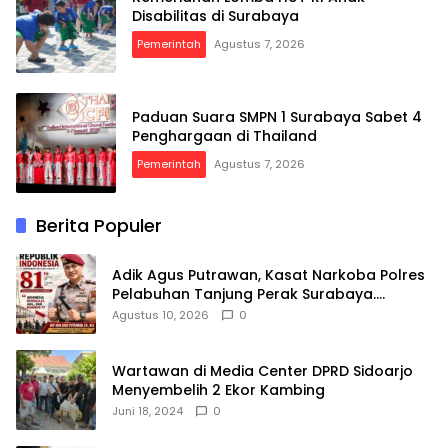
Disabilitas di Surabaya
Pemerintah
Agustus 7, 2026
Paduan Suara SMPN 1 Surabaya Sabet 4
Penghargaan di Thailand
Pemerintah
Agustus 7, 2026
Berita Populer
Adik Agus Putrawan, Kasat Narkoba Polres
Pelabuhan Tanjung Perak Surabaya.
Mengucapkan Selamat Peringatan
Agustus 10, 2026
0
Dirgahayu Republik Indonesia ke-81 Th, 17
Agustus 2026
Wartawan di Media Center DPRD Sidoarjo
Menyembelih 2 Ekor Kambing
Juni 18, 2024
0