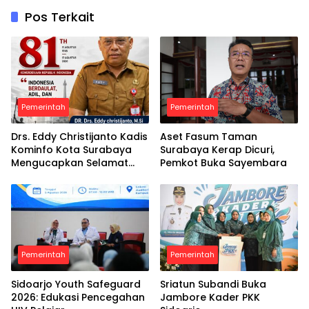
Pos Terkait
Pemerintah
Pemerintah
Drs. Eddy Christijanto Kadis
Aset Fasum Taman
Kominfo Kota Surabaya
Surabaya Kerap Dicuri,
Mengucapkan Selamat
Pemkot Buka Sayembara
Peringatan Dirgahayu
Republik Indonesia ke-81
Th, 17 Agustus 2026
Pemerintah
Pemerintah
Sidoarjo Youth Safeguard
Sriatun Subandi Buka
2026: Edukasi Pencegahan
Jambore Kader PKK