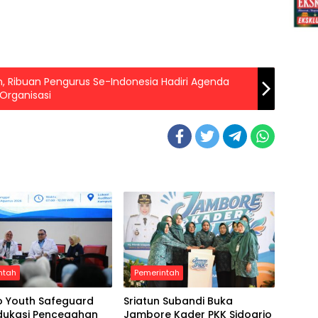
n, Ribuan Pengurus Se-Indonesia Hadiri Agenda
Organisasi
ntah
Pemerintah
o Youth Safeguard
Sriatun Subandi Buka
Edukasi Pencegahan
Jambore Kader PKK Sidoarjo