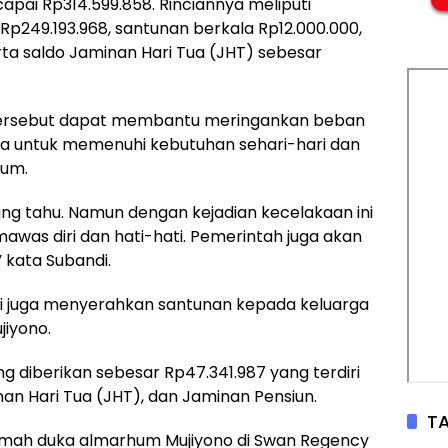
apai Rp314.599.858. Rinciannya meliputi
Rp249.193.968, santunan berkala Rp12.000.000,
ta saldo Jaminan Hari Tua (JHT) sebesar
tersebut dapat membantu meringankan beban
ma untuk memenuhi kebutuhan sehari-hari dan
hum.
ng tahu. Namun dengan kejadian kecelakaan ini
awas diri dan hati-hati. Pemerintah juga akan
 kata Subandi.
di juga menyerahkan santunan kepada keluarga
jiyono.
 diberikan sebesar Rp47.341.987 yang terdiri
an Hari Tua (JHT), dan Jaminan Pensiun.
TA
umah duka almarhum Mujiyono di Swan Regency