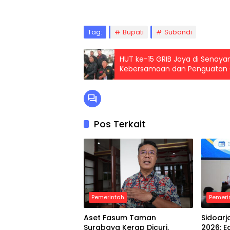
Tag:
Bupati
Subandi
HUT ke-15 GRIB Jaya di Senaya
Kebersamaan dan Penguatan 
Pos Terkait
Pemerintah
Pemeri
Aset Fasum Taman
Sidoarj
Surabaya Kerap Dicuri,
2026: 