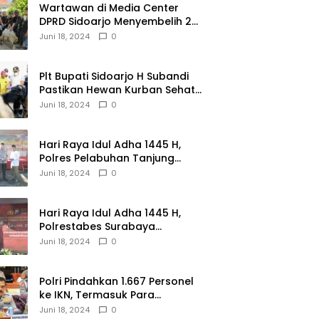
Wartawan di Media Center
DPRD Sidoarjo Menyembelih 2
Ekor Kambing
Juni 18, 2024
0
Plt Bupati Sidoarjo H Subandi
Pastikan Hewan Kurban Sehat
dan Aman
Juni 18, 2024
0
Hari Raya Idul Adha 1445 H,
Polres Pelabuhan Tanjung
Perak Salurkan 49 Hewan
Juni 18, 2024
0
Korban.
Hari Raya Idul Adha 1445 H,
Polrestabes Surabaya
Menerima dan Menyalurkan
Juni 18, 2024
0
143 Hewan Kurban
Polri Pindahkan 1.667 Personel
ke IKN, Termasuk Para
Jenderal.
Juni 18, 2024
0