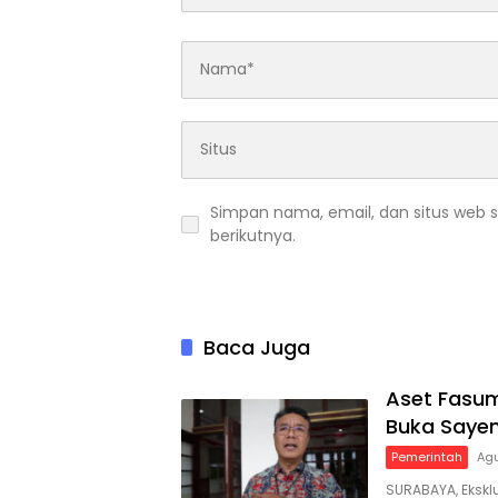
Simpan nama, email, dan situs web 
berikutnya.
Baca Juga
Aset Fasum
Buka Saye
Pemerintah
Agu
SURABAYA, Ekskl