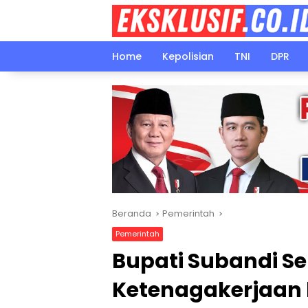
Langsung
ke
konten
Home
Kepolisian
TNI
DPR
Beranda
Pemerintah
Pemerintah
Bupati Subandi S
Ketenagakerjaan