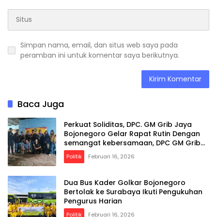
Simpan nama, email, dan situs web saya pada
peramban ini untuk komentar saya berikutnya.
Baca Juga
Perkuat Soliditas, DPC. GM Grib Jaya
Bojonegoro Gelar Rapat Rutin Dengan
semangat kebersamaan, DPC GM Grib
Jaya Bojonegoro optimistis terus
Politik
Februari 16, 2026
menghadirkan program positif yang
bermanfaat bagi anggota dan
masyarakat luas.
Dua Bus Kader Golkar Bojonegoro
Bertolak ke Surabaya Ikuti Pengukuhan
Pengurus Harian
Politik
Februari 16, 2026