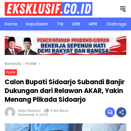
Langsung
ke
konten
Home
Kepolisian
TNI
DPR
MPR
Olahraga
Beranda
Politik
Politik
Calon Bupati Sidoarjo Subandi Banjir
Dukungan dari Relawan AKAR, Yakin
Menang Pilkada Sidoarjo
Meja Redaksi
4 Min Baca
November 4, 2024