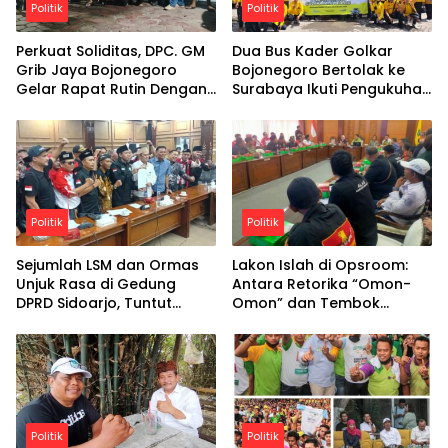
Politik
Politik
Perkuat Soliditas, DPC. GM
Dua Bus Kader Golkar
Grib Jaya Bojonegoro
Bojonegoro Bertolak ke
Gelar Rapat Rutin Dengan
Surabaya Ikuti Pengukuhan
semangat kebersamaan,
Pengurus Harian
DPC GM Grib Jaya
Bojonegoro optimistis
terus menghadirkan
program positif yang
bermanfaat bagi anggota
dan masyarakat luas.
Politik
Politik
Sejumlah LSM dan Ormas
Lakon Islah di Opsroom:
Unjuk Rasa di Gedung
Antara Retorika “Omon-
DPRD Sidoarjo, Tuntut
Omon” dan Tembok
Penyelesaian Konflik Bupati
Birokrasi Sidoarjo
dan Wakil Bupati
Politik
Politik