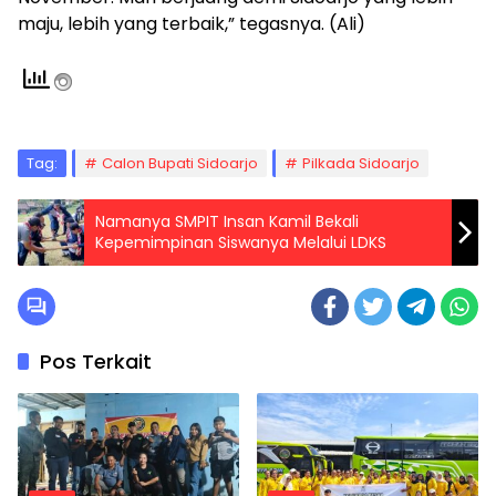
maju, lebih yang terbaik,” tegasnya. (Ali)
Tag:
Calon Bupati Sidoarjo
Pilkada Sidoarjo
Namanya SMPIT Insan Kamil Bekali
Kepemimpinan Siswanya Melalui LDKS
Pos Terkait