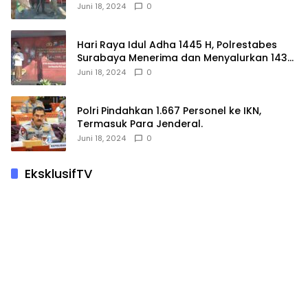
Hewan Korban.
Juni 18, 2024
0
Hari Raya Idul Adha 1445 H, Polrestabes
Surabaya Menerima dan Menyalurkan 143
Hewan Kurban
Juni 18, 2024
0
Polri Pindahkan 1.667 Personel ke IKN,
Termasuk Para Jenderal.
Juni 18, 2024
0
EksklusifTV