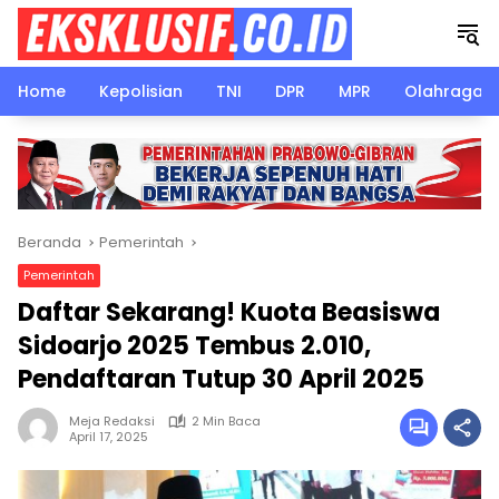
Langsung
ke
konten
Home
Kepolisian
TNI
DPR
MPR
Olahraga
Beranda
Pemerintah
Pemerintah
Daftar Sekarang! Kuota Beasiswa
Sidoarjo 2025 Tembus 2.010,
Pendaftaran Tutup 30 April 2025
Meja Redaksi
2 Min Baca
April 17, 2025