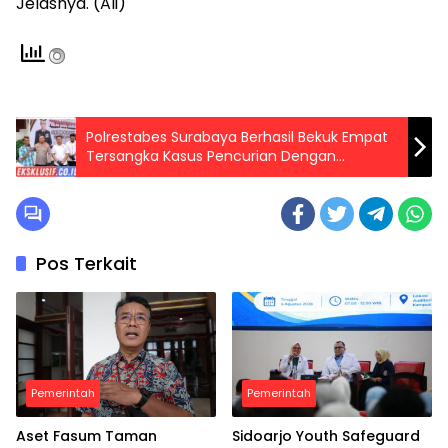
Jelasnya. (Ali)
Polrestabes Surabaya Berhasil Bekuk Empat
Tersangka Kasus Pencurian Dengan
Kekerasan Dan Mengembalikan Mobil Milik
Korban
Pos Terkait
Pemerintah
Pemerintah
Aset Fasum Taman
Sidoarjo Youth Safeguard