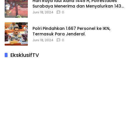
Hari Raya Idul Adha 1445 H, Polrestabes
Surabaya Menerima dan Menyalurkan 143
Hewan Kurban
Juni 18, 2024
0
Polri Pindahkan 1.667 Personel ke IKN,
Termasuk Para Jenderal.
Juni 18, 2024
0
EksklusifTV