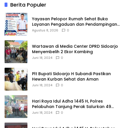
Berita Populer
Yayasan Pelopor Rumah Sehat Buka
Layanan Pengaduan dan Pendampingan
Rehabilitasi NAPZA 24 Jam
Agustus 8, 2026
0
Wartawan di Media Center DPRD Sidoarjo
Menyembelih 2 Ekor Kambing
Juni 18, 2024
0
Plt Bupati Sidoarjo H Subandi Pastikan
Hewan Kurban Sehat dan Aman
Juni 18, 2024
0
Hari Raya Idul Adha 1445 H, Polres
Pelabuhan Tanjung Perak Salurkan 49
Hewan Korban.
Juni 18, 2024
0