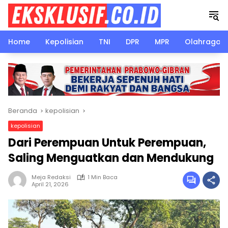
Langsung
ke
konten
Home
Kepolisian
TNI
DPR
MPR
Olahraga
Beranda
kepolisian
kepolisian
Dari Perempuan Untuk Perempuan,
Saling Menguatkan dan Mendukung
Meja Redaksi
1 Min Baca
April 21, 2026