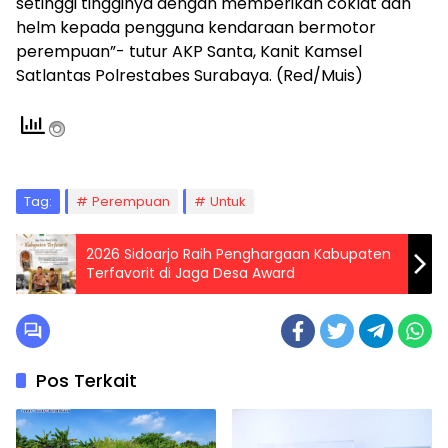
setinggi tingginya dengan memberikan coklat dan
helm kepada pengguna kendaraan bermotor
perempuan”- tutur AKP Santa, Kanit Kamsel
Satlantas Polrestabes Surabaya. (Red/Muis)
Tag:
Perempuan
Untuk
2026 Sidoarjo Raih Penghargaan Kabupaten
Terfavorit di Jaga Desa Award
Pos Terkait