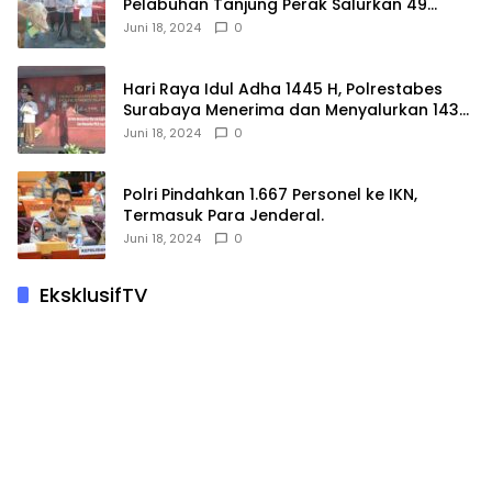
Pelabuhan Tanjung Perak Salurkan 49
Hewan Korban.
Juni 18, 2024
0
Hari Raya Idul Adha 1445 H, Polrestabes
Surabaya Menerima dan Menyalurkan 143
Hewan Kurban
Juni 18, 2024
0
Polri Pindahkan 1.667 Personel ke IKN,
Termasuk Para Jenderal.
Juni 18, 2024
0
EksklusifTV