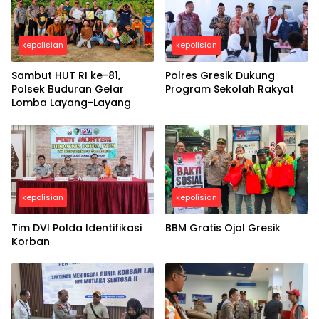
kepolisian
kepolisian
Sambut HUT RI ke-81,
Polres Gresik Dukung
Polsek Buduran Gelar
Program Sekolah Rakyat
Lomba Layang-Layang
kepolisian
kepolisian
Tim DVI Polda Identifikasi
BBM Gratis Ojol Gresik
Korban