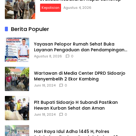
Kepolisian
Agustus 4, 2026
Berita Populer
Yayasan Pelopor Rumah Sehat Buka
Layanan Pengaduan dan Pendampingan
Rehabilitasi NAPZA 24 Jam
Agustus 8, 2026
0
Wartawan di Media Center DPRD Sidoarjo
Menyembelih 2 Ekor Kambing
Juni 18, 2024
0
Plt Bupati Sidoarjo H Subandi Pastikan
Hewan Kurban Sehat dan Aman
Juni 18, 2024
0
Hari Raya Idul Adha 1445 H, Polres