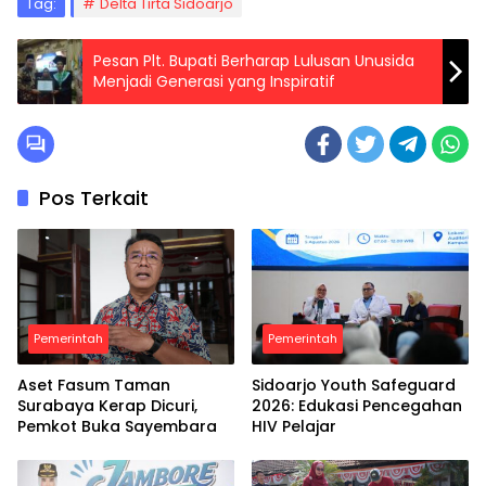
Tag:
Delta Tirta Sidoarjo
Pesan Plt. Bupati Berharap Lulusan Unusida
Menjadi Generasi yang Inspiratif
Pos Terkait
Pemerintah
Pemerintah
Aset Fasum Taman
Sidoarjo Youth Safeguard
Surabaya Kerap Dicuri,
2026: Edukasi Pencegahan
Pemkot Buka Sayembara
HIV Pelajar