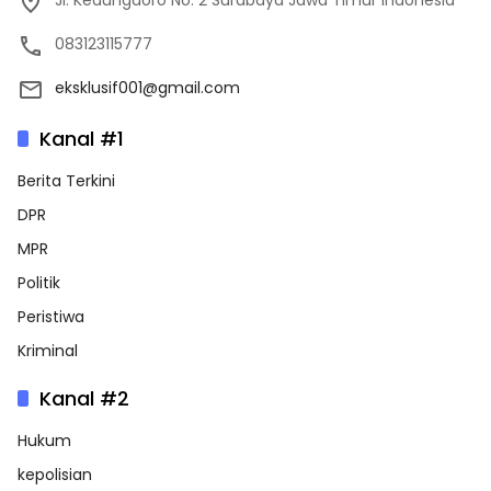
Jl. Kedungdoro No. 2 Surabaya Jawa Timur Indonesia
083123115777
eksklusif001@gmail.com
Kanal #1
Berita Terkini
DPR
MPR
Politik
Peristiwa
Kriminal
Kanal #2
Hukum
kepolisian