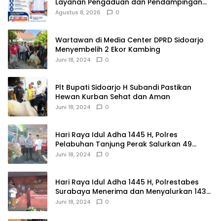
Layanan Pengaduan dan Pendampingan
Rehabilitasi NAPZA 24 Jam
Agustus 8, 2026
0
Wartawan di Media Center DPRD Sidoarjo
Menyembelih 2 Ekor Kambing
Juni 18, 2024
0
Plt Bupati Sidoarjo H Subandi Pastikan
Hewan Kurban Sehat dan Aman
Juni 18, 2024
0
Hari Raya Idul Adha 1445 H, Polres
Pelabuhan Tanjung Perak Salurkan 49
Hewan Korban.
Juni 18, 2024
0
Hari Raya Idul Adha 1445 H, Polrestabes
Surabaya Menerima dan Menyalurkan 143
Hewan Kurban
Juni 18, 2024
0