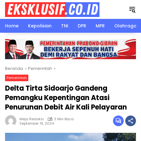
Langsung
ke
konten
Home
Kepolisian
TNI
DPR
MPR
Olahraga
Beranda
Pemerintah
Pemerintah
Delta Tirta Sidoarjo Gandeng
Pemangku Kepentingan Atasi
Penurunan Debit Air Kali Pelayaran
Meja Redaksi
3 Min Baca
September 19, 2024