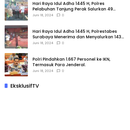
Hari Raya Idul Adha 1445 H, Polres
Pelabuhan Tanjung Perak Salurkan 49
Hewan Korban.
Juni 18, 2024
0
Hari Raya Idul Adha 1445 H, Polrestabes
Surabaya Menerima dan Menyalurkan 143
Hewan Kurban
Juni 18, 2024
0
Polri Pindahkan 1.667 Personel ke IKN,
Termasuk Para Jenderal.
Juni 18, 2024
0
EksklusifTV