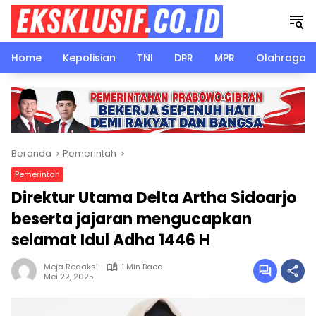
Langsung
ke
konten
Home
Kepolisian
TNI
DPR
MPR
Olahraga
Beranda
Pemerintah
Pemerintah
Direktur Utama Delta Artha Sidoarjo
beserta jajaran mengucapkan
selamat Idul Adha 1446 H
Meja Redaksi
1 Min Baca
Mei 22, 2025