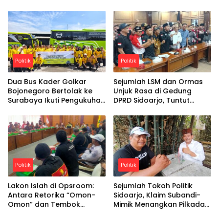
semangat kebersamaan,
DPC GM Grib Jaya
Bojonegoro optimistis
terus menghadirkan
program positif yang
bermanfaat bagi anggota
dan masyarakat luas.
Politik
Politik
Dua Bus Kader Golkar
Sejumlah LSM dan Ormas
Bojonegoro Bertolak ke
Unjuk Rasa di Gedung
Surabaya Ikuti Pengukuhan
DPRD Sidoarjo, Tuntut
Pengurus Harian
Penyelesaian Konflik Bupati
dan Wakil Bupati
Politik
Politik
Lakon Islah di Opsroom:
Sejumlah Tokoh Politik
Antara Retorika “Omon-
Sidoarjo, Klaim Subandi-
Omon” dan Tembok
Mimik Menangkan Pilkada
Birokrasi Sidoarjo
Serentak di Tahun 2024