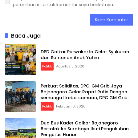
peramban ini untuk komentar saya berikutnya.
Baca Juga
DPD Golkar Purwakarta Gelar Syukuran
dan Santunan Anak Yatim
Politik
Agustus 8, 2026
Perkuat Soliditas, DPC. GM Grib Jaya
Bojonegoro Gelar Rapat Rutin Dengan
semangat kebersamaan, DPC GM Grib
Jaya Bojonegoro optimistis terus
Politik
Februari 16, 2026
menghadirkan program positif yang
bermanfaat bagi anggota dan
masyarakat luas.
Dua Bus Kader Golkar Bojonegoro
Bertolak ke Surabaya Ikuti Pengukuhan
Pengurus Harian