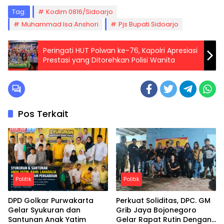
Tag:
Kodim 0816/Sidoarjo
Muhammad Isa Anshori
Pjs Bupati Sidoarjo
Peringati HUT Polwan ke-76, Kapolri Apresiasi
Prestasi yang Ditorehkan Polisi Wanita
Pos Terkait
Politik
Politik
DPD Golkar Purwakarta
Perkuat Soliditas, DPC. GM
Gelar Syukuran dan
Grib Jaya Bojonegoro
Santunan Anak Yatim
Gelar Rapat Rutin Dengan