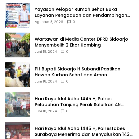
Yayasan Pelopor Rumah Sehat Buka
Layanan Pengaduan dan Pendampingan
Rehabilitasi NAPZA 24 Jam
Agustus 8, 2026
0
Wartawan di Media Center DPRD Sidoarjo
Menyembelih 2 Ekor Kambing
Juni 18, 2024
0
Plt Bupati Sidoarjo H Subandi Pastikan
Hewan Kurban Sehat dan Aman
Juni 18, 2024
0
Hari Raya Idul Adha 1445 H, Polres
Pelabuhan Tanjung Perak Salurkan 49
Hewan Korban.
Juni 18, 2024
0
Hari Raya Idul Adha 1445 H, Polrestabes
Surabaya Menerima dan Menyalurkan 143