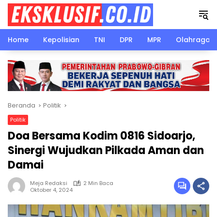
Langsung
ke
konten
Home
Kepolisian
TNI
DPR
MPR
Olahraga
Beranda
Politik
Politik
Doa Bersama Kodim 0816 Sidoarjo,
Sinergi Wujudkan Pilkada Aman dan
Damai
Meja Redaksi
2 Min Baca
Oktober 4, 2024