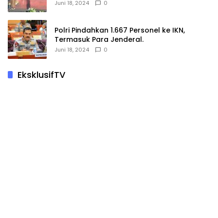
Hewan Kurban
Juni 18, 2024
0
Polri Pindahkan 1.667 Personel ke IKN,
Termasuk Para Jenderal.
Juni 18, 2024
0
EksklusifTV