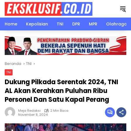
Langsung
ke
konten
Home
Kepolisian
TNI
DPR
MPR
Olahraga
Beranda
TNI
TNI
Dukung Pilkada Serentak 2024, TNI
AL Akan Kerahkan Puluhan Ribu
Personel Dan Satu Kapal Perang
Meja Redaksi
2 Min Baca
November 8, 2024