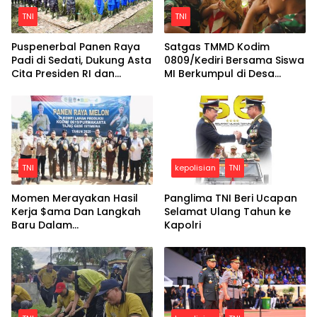
TNI
TNI
Puspenerbal Panen Raya
Satgas TMMD Kodim
Padi di Sedati, Dukung Asta
0809/Kediri Bersama Siswa
Cita Presiden RI dan
MI Berkumpul di Desa
Program Ketahanan
Gadungan Kecamatan
Pangan Nasional
Puncu
TNI
kepolisian
TNI
Momen Merayakan Hasil
Panglima TNI Beri Ucapan
Kerja $ama Dan Langkah
Selamat Ulang Tahun ke
Baru Dalam
Kapolri
Pengembangan Sentra
Tanaman Hortikultura