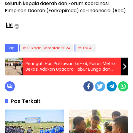
seluruh kepala daerah dan Forum Koordinasi
Pimpinan Daerah (Forkopimda) se-Indonesia. (Red)
Tag:
Pilkada Serentak 2024
TNI AL
Peringati Hari Pahlawan ke-79, Polres Metro
Bekasi Adakan Upacara Tabur Bunga dan
Dzikir di Makam Pahlawan
Pos Terkait