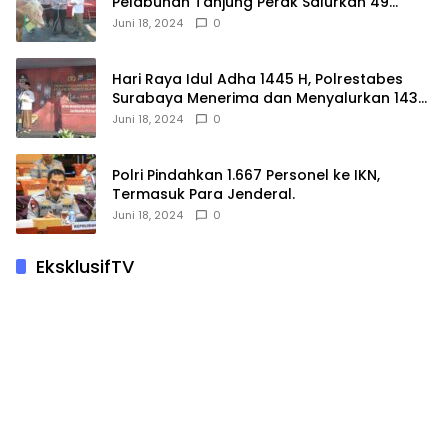
Pelabuhan Tanjung Perak Salurkan 49
Hewan Korban.
Juni 18, 2024
0
Hari Raya Idul Adha 1445 H, Polrestabes
Surabaya Menerima dan Menyalurkan 143
Hewan Kurban
Juni 18, 2024
0
Polri Pindahkan 1.667 Personel ke IKN,
Termasuk Para Jenderal.
Juni 18, 2024
0
EksklusifTV