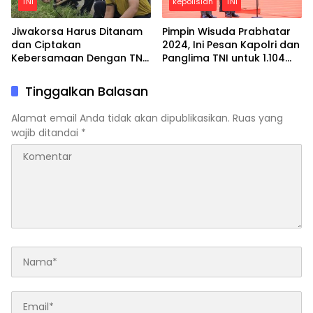
TNI
kepolisian
TNI
Jiwakorsa Harus Ditanam
Pimpin Wisuda Prabhatar
dan Ciptakan
2024, Ini Pesan Kapolri dan
Kebersamaan Dengan TNI,
Panglima TNI untuk 1.104
Anggota Koramil 0816/11
Taruna
Tarik Kerja Bakti Bersih-
Tinggalkan Balasan
bersih Desa
Alamat email Anda tidak akan dipublikasikan.
Ruas yang
wajib ditandai
*