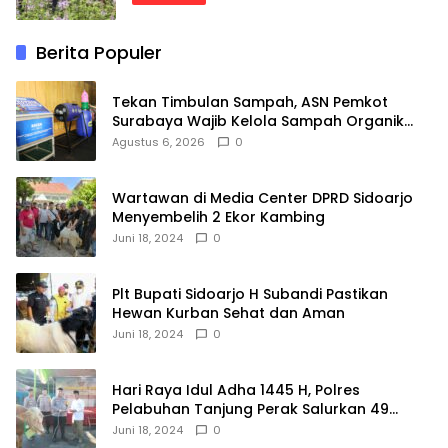
Berita Populer
Tekan Timbulan Sampah, ASN Pemkot
Surabaya Wajib Kelola Sampah Organik
dari Rumah
Agustus 6, 2026
0
Wartawan di Media Center DPRD Sidoarjo
Menyembelih 2 Ekor Kambing
Juni 18, 2024
0
Plt Bupati Sidoarjo H Subandi Pastikan
Hewan Kurban Sehat dan Aman
Juni 18, 2024
0
Hari Raya Idul Adha 1445 H, Polres
Pelabuhan Tanjung Perak Salurkan 49
Hewan Korban.
Juni 18, 2024
0