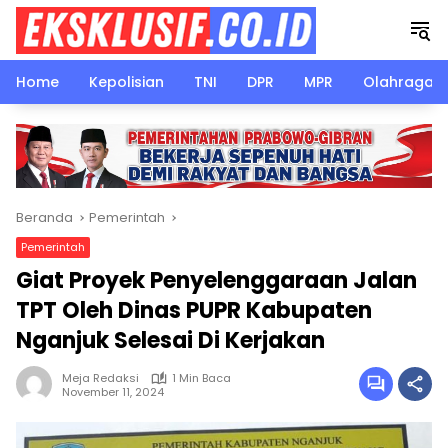
Langsung
ke
konten
Home
Kepolisian
TNI
DPR
MPR
Olahraga
Beranda
Pemerintah
Pemerintah
Giat Proyek Penyelenggaraan Jalan
TPT Oleh Dinas PUPR Kabupaten
Nganjuk Selesai Di Kerjakan
Meja Redaksi
1 Min Baca
November 11, 2024