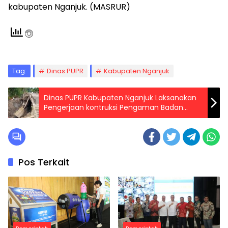
kabupaten Nganjuk. (MASRUR)
Tag:
Dinas PUPR
Kabupaten Nganjuk
Dinas PUPR Kabupaten Nganjuk Laksanakan
Pengerjaan kontruksi Pengaman Badan
Jalan di Desa sumber Agung Kecamatan
Gondang
Pos Terkait