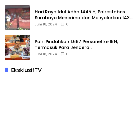
Hari Raya Idul Adha 1445 H, Polrestabes
Surabaya Menerima dan Menyalurkan 143
Hewan Kurban
Juni 18, 2024
0
Polri Pindahkan 1.667 Personel ke IKN,
Termasuk Para Jenderal.
Juni 18, 2024
0
EksklusifTV