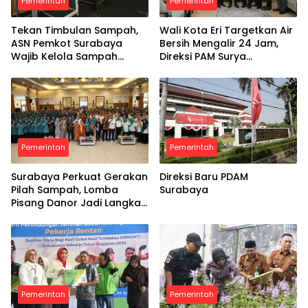
Pemerintah
Pemerintah
Tekan Timbulan Sampah,
Wali Kota Eri Targetkan Air
ASN Pemkot Surabaya
Bersih Mengalir 24 Jam,
Wajib Kelola Sampah
Direksi PAM Surya
Organik dari Rumah
Sembada Diminta Libatkan
Investor
Pemerintah
Pemerintah
Surabaya Perkuat Gerakan
Direksi Baru PDAM
Pilah Sampah, Lomba
Surabaya
Pisang Danor Jadi Langkah
Awal Menuju Kampung
Pancasila
Pemerintah
Pemerintah