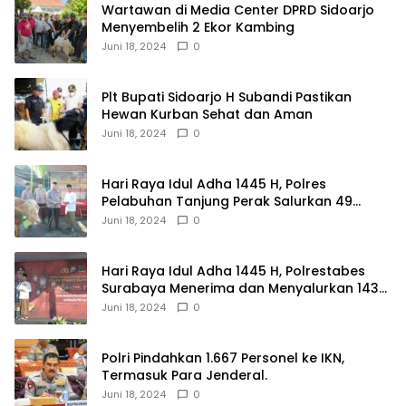
Wartawan di Media Center DPRD Sidoarjo
Menyembelih 2 Ekor Kambing
Juni 18, 2024
0
Plt Bupati Sidoarjo H Subandi Pastikan
Hewan Kurban Sehat dan Aman
Juni 18, 2024
0
Hari Raya Idul Adha 1445 H, Polres
Pelabuhan Tanjung Perak Salurkan 49
Hewan Korban.
Juni 18, 2024
0
Hari Raya Idul Adha 1445 H, Polrestabes
Surabaya Menerima dan Menyalurkan 143
Hewan Kurban
Juni 18, 2024
0
Polri Pindahkan 1.667 Personel ke IKN,
Termasuk Para Jenderal.
Juni 18, 2024
0