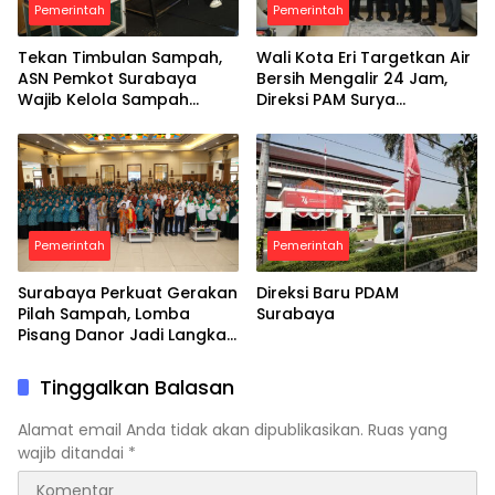
Pemerintah
Pemerintah
Tekan Timbulan Sampah,
Wali Kota Eri Targetkan Air
ASN Pemkot Surabaya
Bersih Mengalir 24 Jam,
Wajib Kelola Sampah
Direksi PAM Surya
Organik dari Rumah
Sembada Diminta Libatkan
Investor
Pemerintah
Pemerintah
Surabaya Perkuat Gerakan
Direksi Baru PDAM
Pilah Sampah, Lomba
Surabaya
Pisang Danor Jadi Langkah
Awal Menuju Kampung
Pancasila
Tinggalkan Balasan
Alamat email Anda tidak akan dipublikasikan.
Ruas yang
wajib ditandai
*