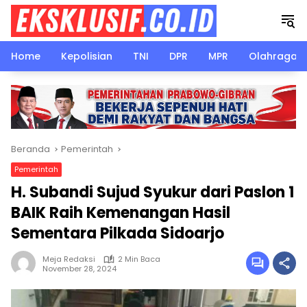
Langsung
ke
konten
Home
Kepolisian
TNI
DPR
MPR
Olahraga
Beranda
Pemerintah
Pemerintah
H. Subandi Sujud Syukur dari Paslon 1
BAIK Raih Kemenangan Hasil
Sementara Pilkada Sidoarjo
Meja Redaksi
2 Min Baca
November 28, 2024