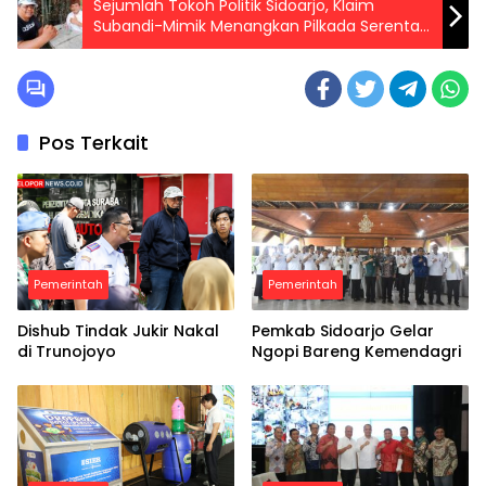
Sejumlah Tokoh Politik Sidoarjo, Klaim
Subandi-Mimik Menangkan Pilkada Serentak
di Tahun 2024
Pos Terkait
Pemerintah
Pemerintah
Dishub Tindak Jukir Nakal
Pemkab Sidoarjo Gelar
di Trunojoyo
Ngopi Bareng Kemendagri