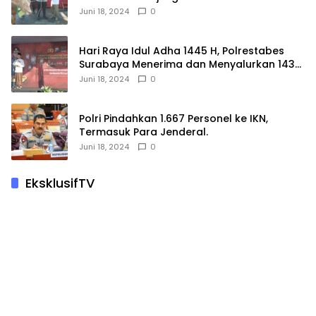
Hewan Korban.
Juni 18, 2024
0
Hari Raya Idul Adha 1445 H, Polrestabes
Surabaya Menerima dan Menyalurkan 143
Hewan Kurban
Juni 18, 2024
0
Polri Pindahkan 1.667 Personel ke IKN,
Termasuk Para Jenderal.
Juni 18, 2024
0
EksklusifTV