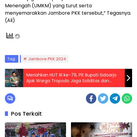
Menengah (UMKM) yang turut serta
menyemarakkan Jambore PKK tersebut,” Tegasnya.
(Ali)
Tag:
Jambore PKK 2024
Meriahkan HUT RI ke-79, Plt Bupati Sidoarjo
Ajak Warga Tropodo Jaga Soliditas dan
kondusifitas
Pos Terkait