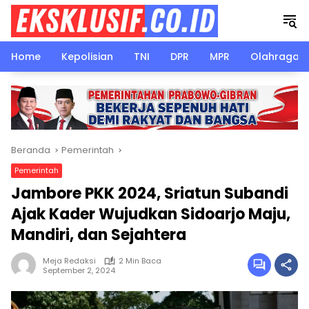
Langsung
ke
konten
Home
Kepolisian
TNI
DPR
MPR
Olahraga
Beranda
Pemerintah
Pemerintah
Jambore PKK 2024, Sriatun Subandi
Ajak Kader Wujudkan Sidoarjo Maju,
Mandiri, dan Sejahtera
Meja Redaksi
2 Min Baca
September 2, 2024