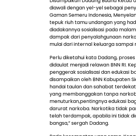
Disampaikan Dadang Buana Ketua 
diawali dengan yel-yel sebagai pen
Gaman Semeru Indonesia, Menyelam
tepuk riuh tamu undangan yang hadi
diadakannya sosialisasi pada malam
dampak dari penyalahgunaan narkot
mulai dari internal keluarga sampai
Perlu diketahui kata Dadang, proses
didaulat menjadi relawan BNN RI. 
penggerak sosialisasi dan edukasi 
disampaikan oleh BNN Kabupaten Sido
handai taulan dan sahabat terdekat. 
yang membanggakan tanpa narkoba,
menuturkan,pentingnya edukasi bagi
darurat narkoba. Narkotika tidak p
telah terdampak, apabila ini tid
bangsa,” sergah Dadang.