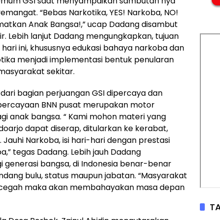
Umum GSI saat menyampaikan sambutan nya
yemangat. “Bebas Narkotika, YES! Narkoba, NO!
atkan Anak Bangsa!,” ucap Dadang disambut
r. Lebih lanjut Dadang mengungkapkan, tujuan
 hari ini, khususnya edukasi bahaya narkoba dan
ika menjadi implementasi bentuk penularan
 masyarakat sekitar.
 dari bagian perjuangan GSI dipercaya dan
Kepercayaan BNN pusat merupakan motor
bagi anak bangsa. “ Kami mohon materi yang
arjo dapat diserap, ditularkan ke kerabat,
Jauhi Narkoba, isi hari-hari dengan prestasi
” tegas Dadang. Lebih jauh Dadang
 generasi bangsa, di Indonesia benar-benar
andang bulu, status maupun jabatan. “Masyarakat
ak dicegah maka akan membahayakan masa depan
TA