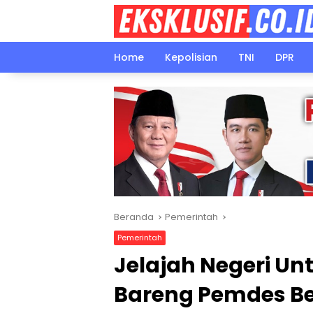
Langsung
ke
konten
Home
Kepolisian
TNI
DPR
Beranda
Pemerintah
Pemerintah
Jelajah Negeri Un
Bareng Pemdes Be