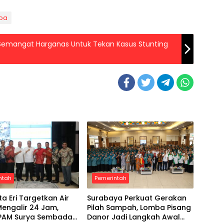
oba
 Semangat Harganas Untuk Tekan Kasus Stunting
ntah
Pemerintah
ta Eri Targetkan Air
Surabaya Perkuat Gerakan
Mengalir 24 Jam,
Pilah Sampah, Lomba Pisang
i PAM Surya Sembada
Danor Jadi Langkah Awal