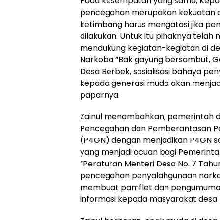
Pada kesempatan yang sama, Kepala
pencegahan merupakan kekuatan din
ketimbang harus mengatasi jika pe
dilakukan. Untuk itu pihaknya tela
mendukung kegiatan-kegiatan di des
Narkoba “Bak gayung bersambut, 
Desa Berbek, sosialisasi bahaya pe
kepada generasi muda akan menjadii
paparnya.
Zainul menambahkan, pemerintah 
Pencegahan dan Pemberantasan Pe
(P4GN) dengan menjadikan P4GN sa
yang menjadi acuan bagi Pemerinta
“Peraturan Menteri Desa No. 7 Tahun
pencegahan penyalahgunaan narkot
membuat pamflet dan pengumuman 
informasi kepada masyarakat desa 