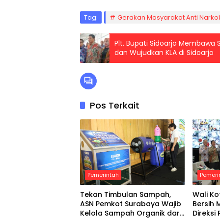
Tag:
Gerakan Masyarakat Anti Nark
Plt. Bupati Sidoarjo Membawa
dan Wujudkan KLA di Sidoarjo
Pos Terkait
Pemerintah
Pemeri
Tekan Timbulan Sampah,
Wali Ko
ASN Pemkot Surabaya Wajib
Bersih 
Kelola Sampah Organik dari
Direks