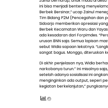
Zainul berharap, anak muda di des
ini bisa menjadi benteng menyela
Berbek Bersinar,” ucap Zainul mene
Tim Bidang P2M (Pencegahan dan 
Sidoarjo memberikan apresiasi yang
Berbek Kecamatan Waru dan Yayasan
ada kesadaran dari Forpimdes. “Per
urusan BNN saja. Semua lapisan ma
sebut Widia sapaan lekatnya. “Langka
sangat bagus. Monggo, diteruskan ke
Di akhir penjelasan nya, Widia ber
narkobanya turun.” Ini misalnya saj
setelah adanya sosialisasi ini angkan
menginginkan ada output, seperi 
kegiatan berkelanjutan,” pungkasnya