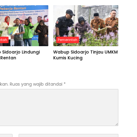
 Libatkan Investor
Menuju Kampung Pancasila
ntah
Pemerintah
Sidoarjo Lindungi
Wabup Sidoarjo Tinjau UMKM
 Rentan
Kumis Kucing
kan.
Ruas yang wajib ditandai
*