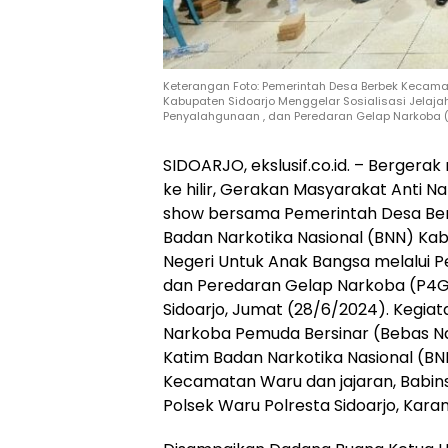
Keterangan Foto: Pemerintah Desa Berbek Kecama
Kabupaten Sidoarjo Menggelar Sosialisasi Jelaj
Penyalahgunaan , dan Peredaran Gelap Narkoba 
SIDOARJO, ekslusif.co.id. – Bergerak
ke hilir, Gerakan Masyarakat Anti 
show bersama Pemerintah Desa Be
Badan Narkotika Nasional (BNN) Kabu
Negeri Untuk Anak Bangsa melalui 
dan Peredaran Gelap Narkoba (P4
Sidoarjo, Jumat (28/6/2024). Kegi
Narkoba Pemuda Bersinar (Bebas Nar
Katim Badan Narkotika Nasional (BN
Kecamatan Waru dan jajaran, Babin
Polsek Waru Polresta Sidoarjo, Kar