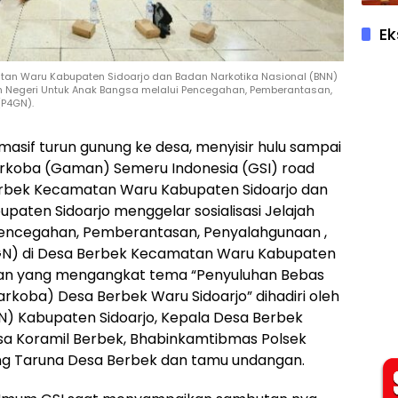
Ek
tan Waru Kabupaten Sidoarjo dan Badan Narkotika Nasional (BNN)
ah Negeri Untuk Anak Bangsa melalui Pencegahan, Pemberantasan,
(P4GN).
 masif turun gunung ke desa, menyisir hulu sampai
Narkoba (Gaman) Semeru Indonesia (GSI) road
rbek Kecamatan Waru Kabupaten Sidoarjo dan
paten Sidoarjo menggelar sosialisasi Jelajah
Pencegahan, Pemberantasan, Penyalahgunaan ,
GN) di Desa Berbek Kecamatan Waru Kabupaten
atan yang mengangkat tema “Penyuluhan Bebas
koba) Desa Berbek Waru Sidoarjo” dihadiri oleh
N) Kabupaten Sidoarjo, Kepala Desa Berbek
sa Koramil Berbek, Bhabinkamtibmas Polsek
ang Taruna Desa Berbek dan tamu undangan.