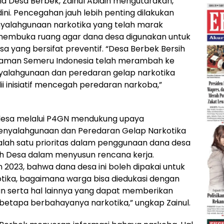
 Desa Berbek, Zainul Abidin mengutarakan,
i. Pencegahan jauh lebih penting dilakukan
nyalahgunaan narkotika yang telah marak
h membuka ruang agar dana desa digunakan untuk
a yang bersifat preventif. “Desa Berbek Bersih
Gaman Semeru Indonesia telah merambah ke
nyalahgunaan dan peredaran gelap narkotika
 inisiatif mencegah peredaran narkoba,”
desa melalui P4GN mendukung upaya
nyalahgunaan dan Peredaran Gelap Narkotika
lah satu prioritas dalam penggunaan dana desa
h Desa dalam menyusun rencana kerja.
 2023, bahwa dana desa ini boleh dipakai untuk
ika, bagaimana warga bisa diedukasi dengan
serta hal lainnya yang dapat memberikan
betapa berbahayanya narkotika,” ungkap Zainul.