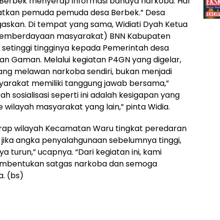
a Berbek menyerap informasi bahaya narkoba. Hal
matkan pemuda pemuda desa Berbek.” Desa
gaskan. Di tempat yang sama, Widiati Dyah Ketua
pemberdayaan masyarakat) BNN Kabupaten
 setinggi tingginya kepada Pemerintah desa
 Gaman. Melalui kegiatan P4GN yang digelar,
ang melawan narkoba sendiri, bukan menjadi
syarakat memiliki tanggung jawab bersama,”
h sosialisasi seperti ini adalah kesigapan yang
 wilayah masyarakat yang lain,” pinta Widia.
harap wilayah Kecamatan Waru tingkat peredaran
a, jika angka penyalahgunaan sebelumnya tinggi,
ya turun,” ucapnya. “Dari kegiatan ini, kami
pembentukan satgas narkoba dan semoga
. (bs)