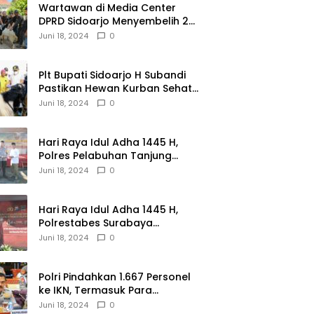
Wartawan di Media Center
DPRD Sidoarjo Menyembelih 2
Ekor Kambing
Juni 18, 2024
0
Plt Bupati Sidoarjo H Subandi
Pastikan Hewan Kurban Sehat
dan Aman
Juni 18, 2024
0
Hari Raya Idul Adha 1445 H,
Polres Pelabuhan Tanjung
Perak Salurkan 49 Hewan
Juni 18, 2024
0
Korban.
Hari Raya Idul Adha 1445 H,
Polrestabes Surabaya
Menerima dan Menyalurkan
Juni 18, 2024
0
143 Hewan Kurban
Polri Pindahkan 1.667 Personel
ke IKN, Termasuk Para
Jenderal.
Juni 18, 2024
0