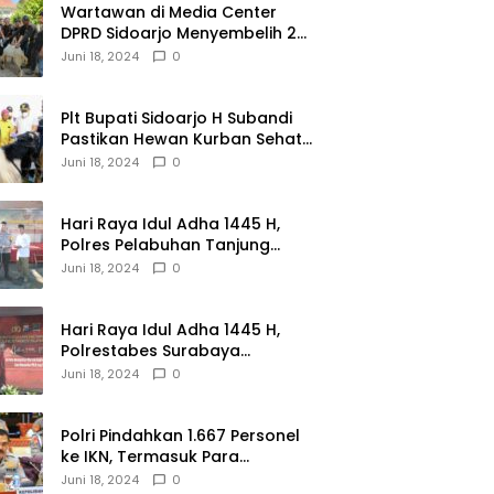
Wartawan di Media Center
DPRD Sidoarjo Menyembelih 2
Ekor Kambing
Juni 18, 2024
0
Plt Bupati Sidoarjo H Subandi
Pastikan Hewan Kurban Sehat
dan Aman
Juni 18, 2024
0
Hari Raya Idul Adha 1445 H,
Polres Pelabuhan Tanjung
Perak Salurkan 49 Hewan
Juni 18, 2024
0
Korban.
Hari Raya Idul Adha 1445 H,
Polrestabes Surabaya
Menerima dan Menyalurkan
Juni 18, 2024
0
143 Hewan Kurban
Polri Pindahkan 1.667 Personel
ke IKN, Termasuk Para
Jenderal.
Juni 18, 2024
0