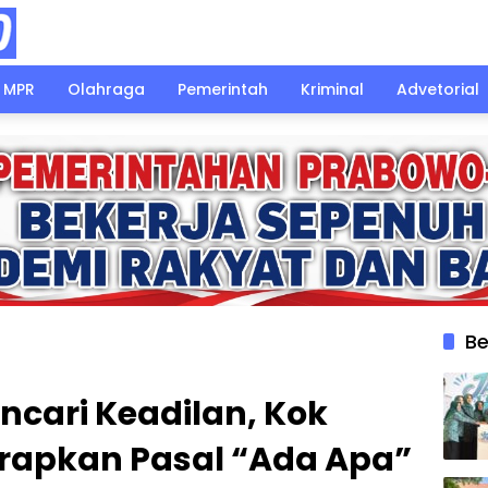
MPR
Olahraga
Pemerintah
Kriminal
Advetorial
Be
encari Keadilan, Kok
erapkan Pasal “Ada Apa”