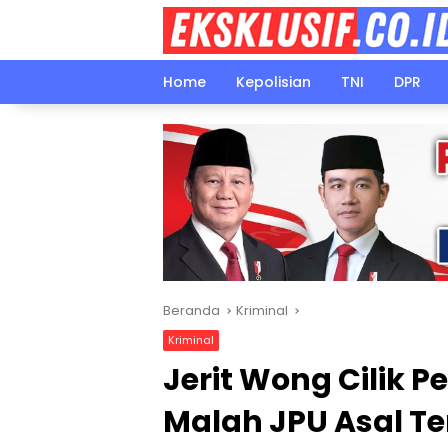
Langsung
ke
konten
Home
Kepolisian
TNI
DPR
Beranda
Kriminal
Kriminal
Jerit Wong Cilik P
Malah JPU Asal T