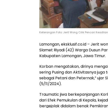
Keterangan Foto: Jerit Wong Cilik Pencari Keadila
Lamongan, eksklusif.co.id – Jerit w
Slamet Riyadi (42) Warga Dusun P
Kabupaten Lamongan, Jawa Timur.
Korban mengatakan, dirinya mengal
sering Pusing dan Aktivitasnya juga
sebagai Petani dan Peternak,” ujar
(5/11/2024).
Traumatic jiwa berkepanjangan Korban
dari Efek Pemukulan di Kepala, keja
bergejolak didalam benak Pemikiran