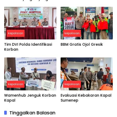
kepolisian
kepolisian
Tim DVI Polda Identifikasi
BBM Gratis Ojol Gresik
Korban
kepolisian
kepolisian
Wamenhub Jenguk Korban
Evakuasi Kebakaran Kapal
Kapal
Sumenep
Tinggalkan Balasan