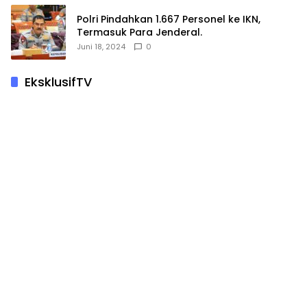
Polri Pindahkan 1.667 Personel ke IKN,
Termasuk Para Jenderal.
Juni 18, 2024
0
EksklusifTV