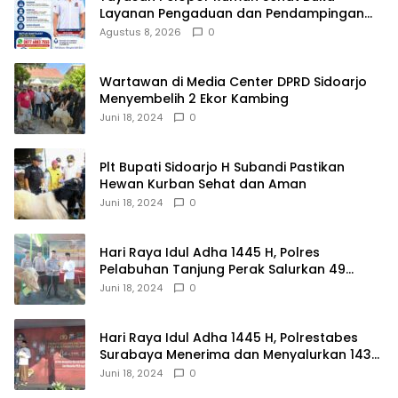
Layanan Pengaduan dan Pendampingan
Rehabilitasi NAPZA 24 Jam
Agustus 8, 2026
0
Wartawan di Media Center DPRD Sidoarjo
Menyembelih 2 Ekor Kambing
Juni 18, 2024
0
Plt Bupati Sidoarjo H Subandi Pastikan
Hewan Kurban Sehat dan Aman
Juni 18, 2024
0
Hari Raya Idul Adha 1445 H, Polres
Pelabuhan Tanjung Perak Salurkan 49
Hewan Korban.
Juni 18, 2024
0
Hari Raya Idul Adha 1445 H, Polrestabes
Surabaya Menerima dan Menyalurkan 143
Hewan Kurban
Juni 18, 2024
0