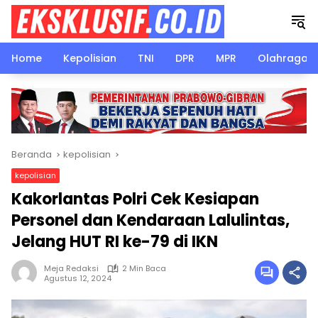
Langsung
ke
konten
Home
Kepolisian
TNI
DPR
MPR
Olahraga
Beranda
kepolisian
kepolisian
Kakorlantas Polri Cek Kesiapan
Personel dan Kendaraan Lalulintas,
Jelang HUT RI ke-79 di IKN
Meja Redaksi
2 Min Baca
Agustus 12, 2024