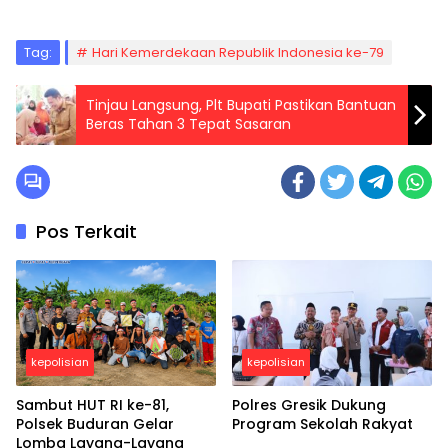
Tag:
Hari Kemerdekaan Republik Indonesia ke-79
Tinjau Langsung, Plt Bupati Pastikan Bantuan
Beras Tahan 3 Tepat Sasaran
Pos Terkait
kepolisian
kepolisian
Sambut HUT RI ke-81,
Polres Gresik Dukung
Polsek Buduran Gelar
Program Sekolah Rakyat
Lomba Layang-Layang