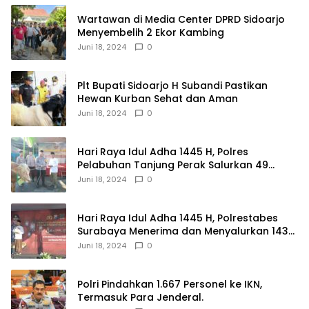
Wartawan di Media Center DPRD Sidoarjo
Menyembelih 2 Ekor Kambing
Juni 18, 2024
0
Plt Bupati Sidoarjo H Subandi Pastikan
Hewan Kurban Sehat dan Aman
Juni 18, 2024
0
Hari Raya Idul Adha 1445 H, Polres
Pelabuhan Tanjung Perak Salurkan 49
Hewan Korban.
Juni 18, 2024
0
Hari Raya Idul Adha 1445 H, Polrestabes
Surabaya Menerima dan Menyalurkan 143
Hewan Kurban
Juni 18, 2024
0
Polri Pindahkan 1.667 Personel ke IKN,
Termasuk Para Jenderal.