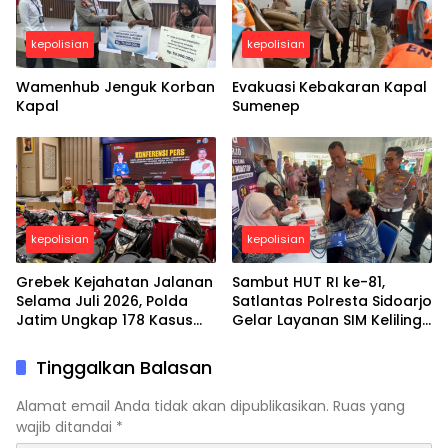
kepolisian
kepolisian
Wamenhub Jenguk Korban
Evakuasi Kebakaran Kapal
Kapal
Sumenep
kepolisian
kepolisian
Grebek Kejahatan Jalanan
Sambut HUT RI ke-81,
Selama Juli 2026, Polda
Satlantas Polresta Sidoarjo
Jatim Ungkap 178 Kasus
Gelar Layanan SIM Keliling
3C dan Ringkus 206
24 Jam Selama 17 Hari
Tersangka
Nonstop
Tinggalkan Balasan
Alamat email Anda tidak akan dipublikasikan.
Ruas yang
wajib ditandai
*