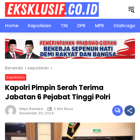
Langsung
ke
konten
Home
Kepolisian
TNI
DPR
MPR
Olahraga
Beranda
kepolisian
kepolisian
Kapolri Pimpin Serah Terima
Jabatan 6 Pejabat Tinggi Polri
Meja Redaksi
2 Min Baca
November 30, 2024