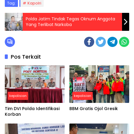
Tag:
Kapolri
Polda Jatim Tindak Tegas Oknum Anggota
Yang Terlibat Narkoba
Pos Terkait
kepolisian
kepolisian
Tim DVI Polda Identifikasi
BBM Gratis Ojol Gresik
Korban