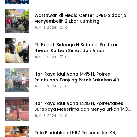
Wartawan di Media Center DPRD Sidoarjo
Menyembelih 2 Ekor Kambing
Juni 18, 2024
0
Plt Bupati Sidoarjo H Subandi Pastikan
Hewan Kurban Sehat dan Aman
Juni 18, 2024
0
Hari Raya Idul Adha 1445 H, Polres
Pelabuhan Tanjung Perak Salurkan 49
Hewan Korban.
Juni 18, 2024
0
Hari Raya Idul Adha 1445 H, Polrestabes
Surabaya Menerima dan Menyalurkan 143
Hewan Kurban
Juni 18, 2024
0
Polri Pindahkan 1.667 Personel ke IKN,