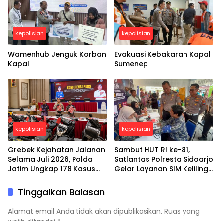
kepolisian
kepolisian
Wamenhub Jenguk Korban
Evakuasi Kebakaran Kapal
Kapal
Sumenep
kepolisian
kepolisian
Grebek Kejahatan Jalanan
Sambut HUT RI ke-81,
Selama Juli 2026, Polda
Satlantas Polresta Sidoarjo
Jatim Ungkap 178 Kasus
Gelar Layanan SIM Keliling
3C dan Ringkus 206
24 Jam Selama 17 Hari
Tersangka
Nonstop
Tinggalkan Balasan
Alamat email Anda tidak akan dipublikasikan.
Ruas yang