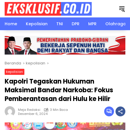
Langsung
ke
konten
Home
Kepolisian
TNI
DPR
MPR
Olahraga
Beranda
kepolisian
kepolisian
Kapolri Tegaskan Hukuman
Maksimal Bandar Narkoba: Fokus
Pemberantasan dari Hulu ke Hilir
Meja Redaksi
3 Min Baca
Desember 6, 2024