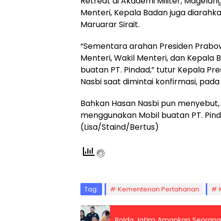
Retreat di Akademi Militer, Magela
Menteri, Kepala Badan juga diarah
Maruarar Sirait.
“Sementara arahan Presiden Prabow
Menteri, Wakil Menteri, dan Kepala
buatan PT. Pindad,” tutur Kepala P
Nasbi saat dimintai konfirmasi, pada
Bahkan Hasan Nasbi pun menyebut,
menggunakan Mobil buatan PT. Pind
(Lisa/Staind/Bertus)
Tag:
Kementerian Pertahanan
Polda Jatim Amankan Seorang