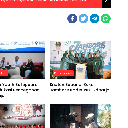
ntah
Pemerintah
o Youth Safeguard
Sriatun Subandi Buka
Edukasi Pencegahan
Jambore Kader PKK Sidoarjo
ajar