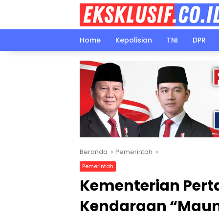
Langsung
ke
konten
Home
Kepolisian
TNI
DPR
Beranda
Pemerintah
Pemerintah
Kementerian Pert
Kendaraan “Maun