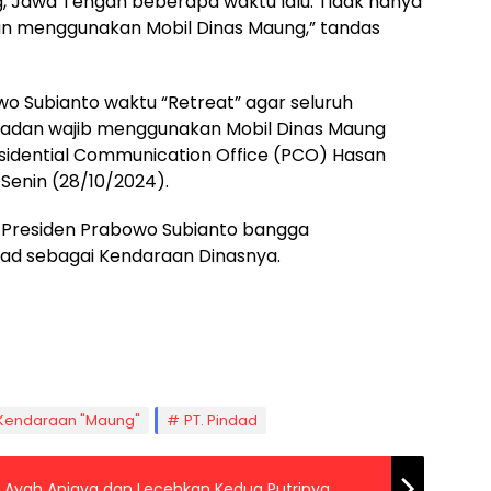
ng, Jawa Tengah beberapa waktu lalu. Tidak hanya
kan menggunakan Mobil Dinas Maung,” tandas
o Subianto waktu “Retreat” agar seluruh
 Badan wajib menggunakan Mobil Dinas Maung
residential Communication Office (PCO) Hasan
 Senin (28/10/2024).
 Presiden Prabowo Subianto bangga
ad sebagai Kendaraan Dinasnya.
Kendaraan "Maung"
PT. Pindad
 Ayah Aniaya dan Lecehkan Kedua Putrinya