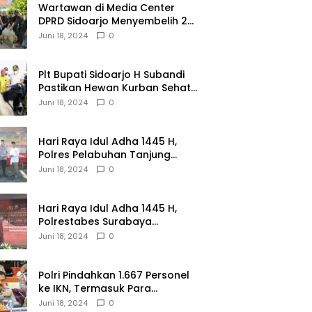
Wartawan di Media Center
DPRD Sidoarjo Menyembelih 2
Ekor Kambing
Juni 18, 2024
0
Plt Bupati Sidoarjo H Subandi
Pastikan Hewan Kurban Sehat
dan Aman
Juni 18, 2024
0
Hari Raya Idul Adha 1445 H,
Polres Pelabuhan Tanjung
Perak Salurkan 49 Hewan
Juni 18, 2024
0
Korban.
Hari Raya Idul Adha 1445 H,
Polrestabes Surabaya
Menerima dan Menyalurkan
Juni 18, 2024
0
143 Hewan Kurban
Polri Pindahkan 1.667 Personel
ke IKN, Termasuk Para
Jenderal.
Juni 18, 2024
0