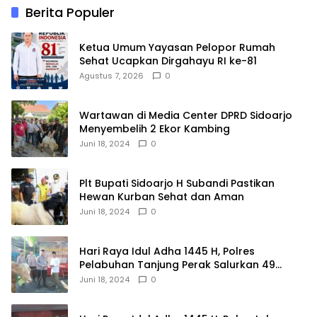
Berita Populer
Ketua Umum Yayasan Pelopor Rumah
Sehat Ucapkan Dirgahayu RI ke-81
Agustus 7, 2026
0
Wartawan di Media Center DPRD Sidoarjo
Menyembelih 2 Ekor Kambing
Juni 18, 2024
0
Plt Bupati Sidoarjo H Subandi Pastikan
Hewan Kurban Sehat dan Aman
Juni 18, 2024
0
Hari Raya Idul Adha 1445 H, Polres
Pelabuhan Tanjung Perak Salurkan 49
Hewan Korban.
Juni 18, 2024
0