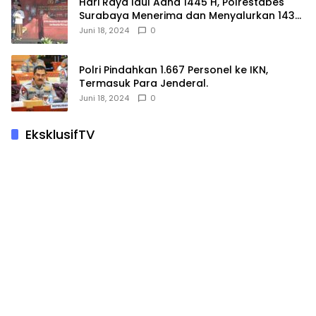
Hari Raya Idul Adha 1445 H, Polrestabes
Surabaya Menerima dan Menyalurkan 143
Hewan Kurban
Juni 18, 2024
0
Polri Pindahkan 1.667 Personel ke IKN,
Termasuk Para Jenderal.
Juni 18, 2024
0
EksklusifTV