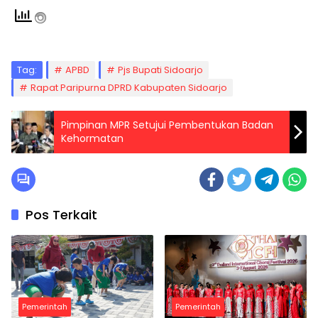
Tag:
APBD
Pjs Bupati Sidoarjo
Rapat Paripurna DPRD Kabupaten Sidoarjo
Pimpinan MPR Setujui Pembentukan Badan
Kehormatan
Pos Terkait
Pemerintah
Pemerintah