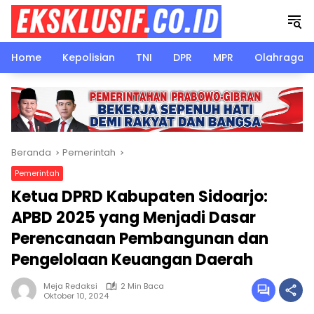
Langsung
ke
konten
Home
Kepolisian
TNI
DPR
MPR
Olahraga
Beranda
Pemerintah
Pemerintah
Ketua DPRD Kabupaten Sidoarjo:
APBD 2025 yang Menjadi Dasar
Perencanaan Pembangunan dan
Pengelolaan Keuangan Daerah
Meja Redaksi
2 Min Baca
Oktober 10, 2024