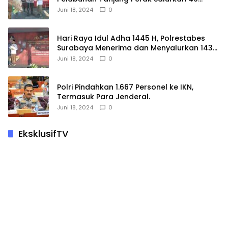
Hewan Korban.
Juni 18, 2024
0
Hari Raya Idul Adha 1445 H, Polrestabes
Surabaya Menerima dan Menyalurkan 143
Hewan Kurban
Juni 18, 2024
0
Polri Pindahkan 1.667 Personel ke IKN,
Termasuk Para Jenderal.
Juni 18, 2024
0
EksklusifTV