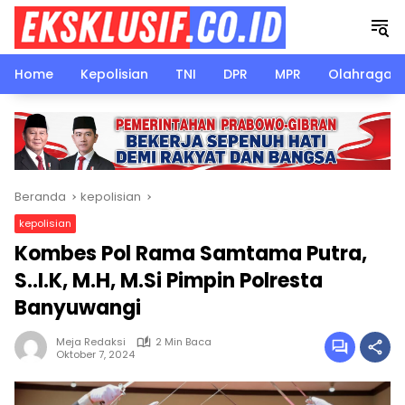
Langsung
ke
konten
Home
Kepolisian
TNI
DPR
MPR
Olahraga
Beranda
kepolisian
kepolisian
Kombes Pol Rama Samtama Putra,
S..I.K, M.H, M.Si Pimpin Polresta
Banyuwangi
Meja Redaksi
2 Min Baca
Oktober 7, 2024