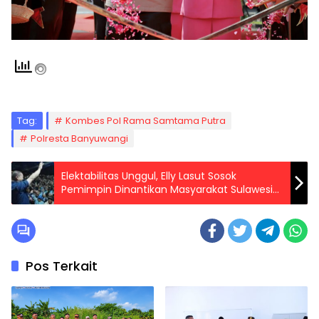
Tag:
Kombes Pol Rama Samtama Putra
Polresta Banyuwangi
Elektabilitas Unggul, Elly Lasut Sosok
Pemimpin Dinantikan Masyarakat Sulawesi
Utara
Pos Terkait