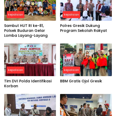
kepolisian
kepolisian
Sambut HUT RI ke-81,
Polres Gresik Dukung
Polsek Buduran Gelar
Program Sekolah Rakyat
Lomba Layang-Layang
kepolisian
kepolisian
Tim DVI Polda Identifikasi
BBM Gratis Ojol Gresik
Korban