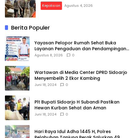
Kepolisian
Agustus 4, 2026
Berita Populer
Yayasan Pelopor Rumah Sehat Buka
Layanan Pengaduan dan Pendampingan
Rehabilitasi NAPZA 24 Jam
Agustus 8, 2026
0
Wartawan di Media Center DPRD Sidoarjo
Menyembelih 2 Ekor Kambing
Juni 18, 2024
0
Plt Bupati Sidoarjo H Subandi Pastikan
Hewan Kurban Sehat dan Aman
Juni 18, 2024
0
Hari Raya Idul Adha 1445 H, Polres
Pelabuhan Tanjung Perak Salurkan 49