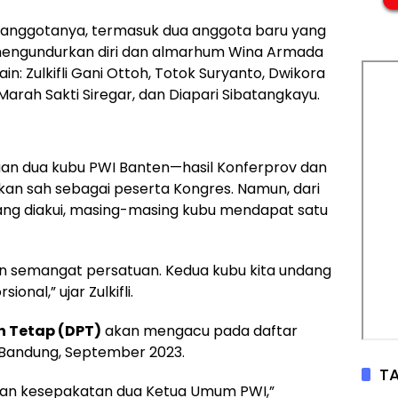
uh anggotanya, termasuk dua anggota baru yang
 mengundurkan diri dan almarhum Wina Armada
in: Zulkifli Gani Ottoh, Totok Suryanto, Dwikora
 Marah Sakti Siregar, dan Diapari Sibatangkayu.
aan dua kubu PWI Banten—hasil Konferprov dan
kan sah sebagai peserta Kongres. Namun, dari
 yang diakui, masing-masing kubu mendapat satu
n semangat persatuan. Kedua kubu kita undang
nal,” ujar Zulkifli.
h Tetap (DPT)
akan mengacu pada daftar
 Bandung, September 2023.
TA
 dan kesepakatan dua Ketua Umum PWI,”