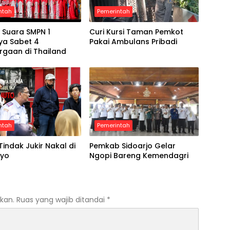
ntah
Pemerintah
 Suara SMPN 1
Curi Kursi Taman Pemkot
ya Sabet 4
Pakai Ambulans Pribadi
rgaan di Thailand
ntah
Pemerintah
Tindak Jukir Nakal di
Pemkab Sidoarjo Gelar
oyo
Ngopi Bareng Kemendagri
kan.
Ruas yang wajib ditandai
*