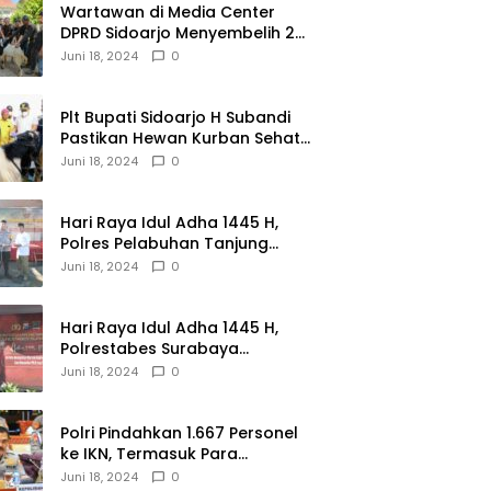
Wartawan di Media Center
DPRD Sidoarjo Menyembelih 2
Ekor Kambing
Juni 18, 2024
0
Plt Bupati Sidoarjo H Subandi
Pastikan Hewan Kurban Sehat
dan Aman
Juni 18, 2024
0
Hari Raya Idul Adha 1445 H,
Polres Pelabuhan Tanjung
Perak Salurkan 49 Hewan
Juni 18, 2024
0
Korban.
Hari Raya Idul Adha 1445 H,
Polrestabes Surabaya
Menerima dan Menyalurkan
Juni 18, 2024
0
143 Hewan Kurban
Polri Pindahkan 1.667 Personel
ke IKN, Termasuk Para
Jenderal.
Juni 18, 2024
0