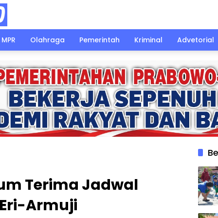
MPR
Olahraga
Pemerintah
Kriminal
Advetorial
Be
um Terima Jadwal
ri-Armuji