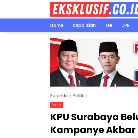
Langsung
ke
konten
Home
Kepolisian
TNI
DPR
Beranda
Politik
Politik
KPU Surabaya Bel
Kampanye Akbar E