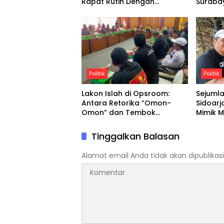
Rapat Rutin Dengan
Suraba
semangat kebersamaan,
Pengur
DPC GM Grib Jaya
Bojonegoro optimistis terus
menghadirkan program
positif yang bermanfaat
bagi anggota dan
masyarakat luas.
Politik
Politik
Lakon Islah di Opsroom:
Sejumla
Antara Retorika “Omon-
Sidoarj
Omon” dan Tembok
Mimik 
Birokrasi Sidoarjo
Serenta
Tinggalkan Balasan
Alamat email Anda tidak akan dipublikasi