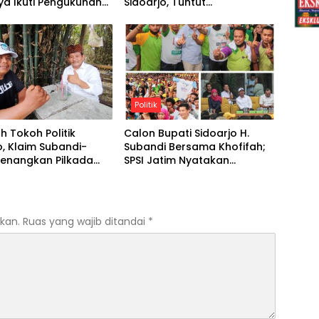
ya Ikuti Pengukuhan
Sidoarjo, Tuntut
us Harian
Penyelesaian Konflik Bupati
dan Wakil Bupati
Politik
h Tokoh Politik
Calon Bupati Sidoarjo H.
o, Klaim Subandi-
Subandi Bersama Khofifah;
Menangkan Pilkada
SPSI Jatim Nyatakan
k di Tahun 2024
Khofifah Gubernurnya, H.
Subandi Bupatinya
kan.
Ruas yang wajib ditandai
*