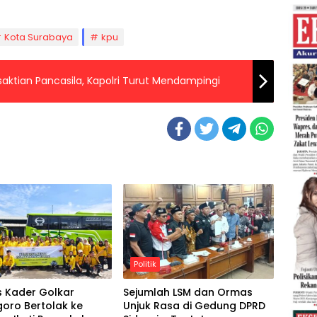
Kota Surabaya
kpu
saktian Pancasila, Kapolri Turut Mendampingi
Politik
s Kader Golkar
Sejumlah LSM dan Ormas
oro Bertolak ke
Unjuk Rasa di Gedung DPRD