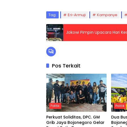
Tag:
Eri-Armuji
Kampanye
Jokowi Pimpin Upacara Hari Ke
Pos Terkait
Politik
Politik
Perkuat Soliditas, DPC. GM
Dua Bu
Grib Jaya Bojonegoro Gelar
Bojoneg