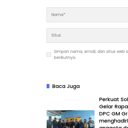
Simpan nama, email, dan situs web 
berikutnya.
Baca Juga
Perkuat So
Gelar Rap
DPC GM Gri
menghadirk
anggota da