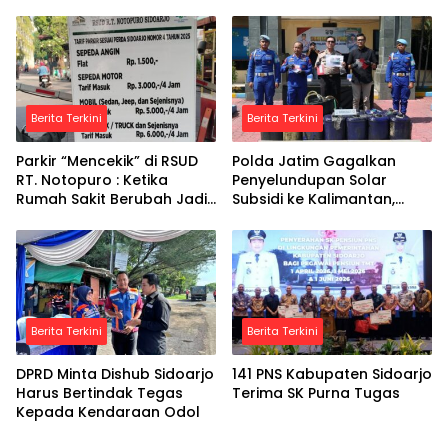
2030
Indonesia
Berita Terkini
Berita Terkini
Parkir “Mencekik” di RSUD
Polda Jatim Gagalkan
RT. Notopuro : Ketika
Penyelundupan Solar
Rumah Sakit Berubah Jadi
Subsidi ke Kalimantan,
Ladang Bisnis
Tersangka Asal Blora
Diamankan
Berita Terkini
Berita Terkini
DPRD Minta Dishub Sidoarjo
141 PNS Kabupaten Sidoarjo
Harus Bertindak Tegas
Terima SK Purna Tugas
Kepada Kendaraan Odol