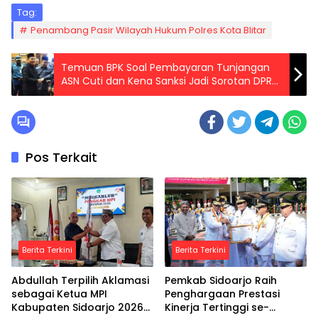
Tag:
Penambang Pasir Wilayah Hukum Polres Kota Blitar
Temuan BPK Soal Pembayaran Tunjangan
ASN Cuti dan Kena Sanksi Jadi Sorotan DPRD
Sidoarjo
Pos Terkait
Berita Terkini
Berita Terkini
Abdullah Terpilih Aklamasi
Pemkab Sidoarjo Raih
sebagai Ketua MPI
Penghargaan Prestasi
Kabupaten Sidoarjo 2026–
Kinerja Tertinggi se-