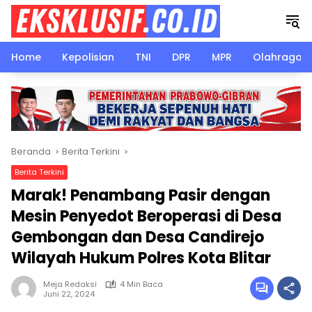
Langsung
ke
konten
Home
Kepolisian
TNI
DPR
MPR
Olahraga
Beranda
Berita Terkini
Berita Terkini
Marak! Penambang Pasir dengan
Mesin Penyedot Beroperasi di Desa
Gembongan dan Desa Candirejo
Wilayah Hukum Polres Kota Blitar
Meja Redaksi
4 Min Baca
Juni 22, 2024