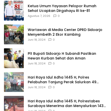
Ketua Umum Yayasan Pelopor Rumah
Sehat Ucapkan Dirgahayu RI ke-81
Agustus 7, 2026
0
Wartawan di Media Center DPRD Sidoarjo
Menyembelih 2 Ekor Kambing
Juni 18, 2024
0
Plt Bupati Sidoarjo H Subandi Pastikan
Hewan Kurban Sehat dan Aman
Juni 18, 2024
0
Hari Raya Idul Adha 1445 H, Polres
Pelabuhan Tanjung Perak Salurkan 49
Hewan Korban.
Juni 18, 2024
0
Hari Raya Idul Adha 1445 H, Polrestabes
Surabaya Menerima dan Menyalurkan 143
Hewan Kurban