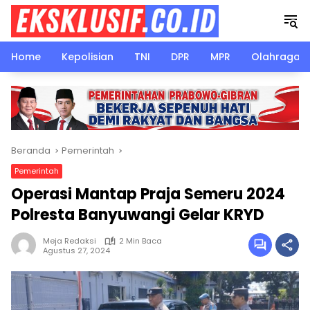
Langsung
ke
konten
Home
Kepolisian
TNI
DPR
MPR
Olahraga
Beranda
Pemerintah
Pemerintah
Operasi Mantap Praja Semeru 2024
Polresta Banyuwangi Gelar KRYD
Meja Redaksi
2 Min Baca
Agustus 27, 2024