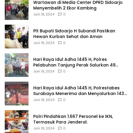
Wartawan di Media Center DPRD Sidoarjo
Menyembelih 2 Ekor Kambing
Juni 18, 2024
0
Plt Bupati Sidoarjo H Subandi Pastikan
Hewan Kurban Sehat dan Aman
Juni 18, 2024
0
Hari Raya Idul Adha 1445 H, Polres
Pelabuhan Tanjung Perak Salurkan 49
Hewan Korban.
Juni 18, 2024
0
Hari Raya Idul Adha 1445 H, Polrestabes
Surabaya Menerima dan Menyalurkan 143
Hewan Kurban
Juni 18, 2024
0
Polri Pindahkan 1.667 Personel ke IKN,
Termasuk Para Jenderal.
Juni 18, 2024
0