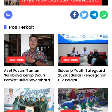
Sertijab Pejabat Utama dan Kapolsek Jajaran
Polrestabes Surabaya
Pos Terkait
Pemerintah
Pemerintah
Aset Fasum Taman
Sidoarjo Youth Safeguard
Surabaya Kerap Dicuri,
2026: Edukasi Pencegahan
Pemkot Buka Sayembara
HIV Pelajar