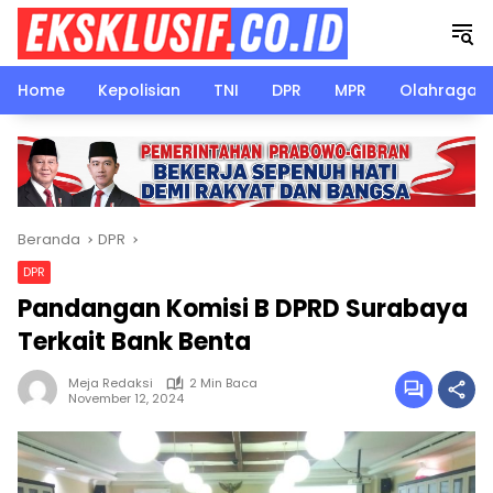
Langsung
ke
konten
Home
Kepolisian
TNI
DPR
MPR
Olahraga
Beranda
DPR
DPR
Pandangan Komisi B DPRD Surabaya
Terkait Bank Benta
Meja Redaksi
2 Min Baca
November 12, 2024