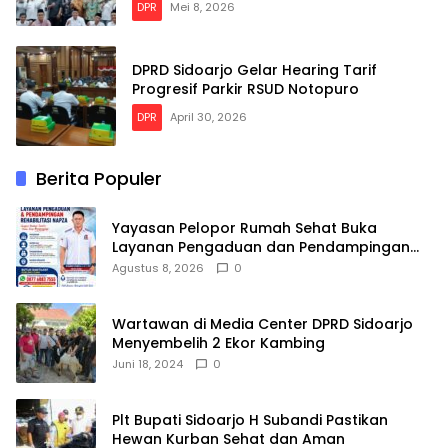
DPR
Mei 8, 2026
DPRD Sidoarjo Gelar Hearing Tarif
Progresif Parkir RSUD Notopuro
DPR
April 30, 2026
Berita Populer
Yayasan Pelopor Rumah Sehat Buka
Layanan Pengaduan dan Pendampingan
Rehabilitasi NAPZA 24 Jam
Agustus 8, 2026
0
Wartawan di Media Center DPRD Sidoarjo
Menyembelih 2 Ekor Kambing
Juni 18, 2024
0
Plt Bupati Sidoarjo H Subandi Pastikan
Hewan Kurban Sehat dan Aman