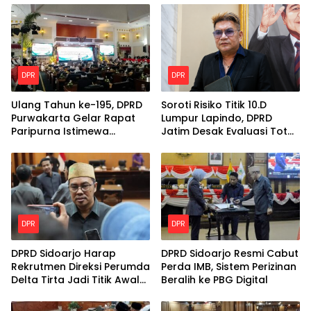
DPR
DPR
Ulang Tahun ke-195, DPRD
Soroti Risiko Titik 10.D
Purwakarta Gelar Rapat
Lumpur Lapindo, DPRD
Paripurna Istimewa
Jatim Desak Evaluasi Total
Berbalut Adat Sunda
Kekuatan Tanggul
DPR
DPR
DPRD Sidoarjo Harap
DPRD Sidoarjo Resmi Cabut
Rekrutmen Direksi Perumda
Perda IMB, Sistem Perizinan
Delta Tirta Jadi Titik Awal
Beralih ke PBG Digital
Perbaikan Layanan