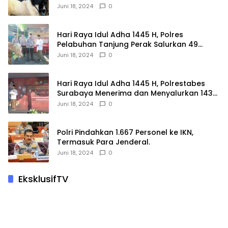
Juni 18, 2024
0
Hari Raya Idul Adha 1445 H, Polres
Pelabuhan Tanjung Perak Salurkan 49
Hewan Korban.
Juni 18, 2024
0
Hari Raya Idul Adha 1445 H, Polrestabes
Surabaya Menerima dan Menyalurkan 143
Hewan Kurban
Juni 18, 2024
0
Polri Pindahkan 1.667 Personel ke IKN,
Termasuk Para Jenderal.
Juni 18, 2024
0
EksklusifTV