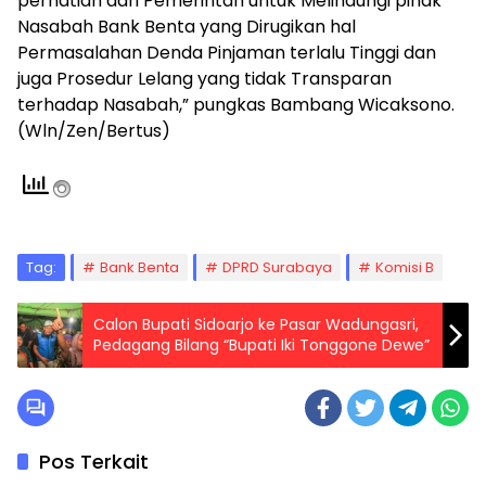
perhatian dari Pemerintah untuk Melindungi pihak
Nasabah Bank Benta yang Dirugikan hal
Permasalahan Denda Pinjaman terlalu Tinggi dan
juga Prosedur Lelang yang tidak Transparan
terhadap Nasabah,” pungkas Bambang Wicaksono.
(Wln/Zen/Bertus)
Tag:
Bank Benta
DPRD Surabaya
Komisi B
Calon Bupati Sidoarjo ke Pasar Wadungasri,
Pedagang Bilang “Bupati Iki Tonggone Dewe”
Pos Terkait