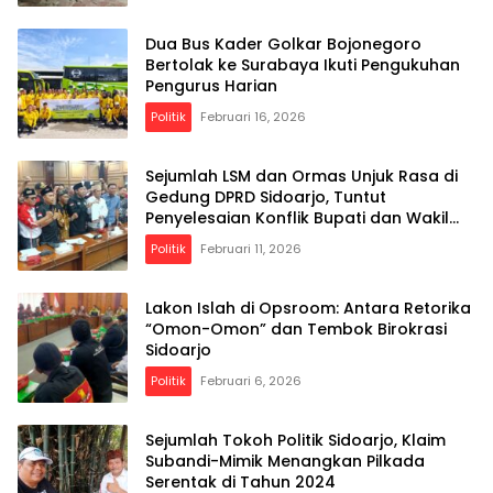
bermanfaat bagi anggota dan
masyarakat luas.
Dua Bus Kader Golkar Bojonegoro
Bertolak ke Surabaya Ikuti Pengukuhan
Pengurus Harian
Politik
Februari 16, 2026
Sejumlah LSM dan Ormas Unjuk Rasa di
Gedung DPRD Sidoarjo, Tuntut
Penyelesaian Konflik Bupati dan Wakil
Bupati
Politik
Februari 11, 2026
Lakon Islah di Opsroom: Antara Retorika
“Omon-Omon” dan Tembok Birokrasi
Sidoarjo
Politik
Februari 6, 2026
Sejumlah Tokoh Politik Sidoarjo, Klaim
Subandi-Mimik Menangkan Pilkada
Serentak di Tahun 2024