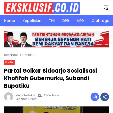
Langsung
ke
konten
Home
Kepolisian
TNI
DPR
MPR
Olahraga
Beranda
Politik
Politik
Partai Golkar Sidoarjo Sosialisasi
Khofifah Gubernurku, Subandi
Bupatiku
Meja Redaksi
3 Min Baca
Oktober 7, 2024