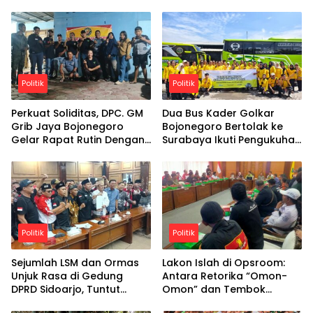
Politik
Politik
Perkuat Soliditas, DPC. GM
Dua Bus Kader Golkar
Grib Jaya Bojonegoro
Bojonegoro Bertolak ke
Gelar Rapat Rutin Dengan
Surabaya Ikuti Pengukuhan
semangat kebersamaan,
Pengurus Harian
DPC GM Grib Jaya
Bojonegoro optimistis
terus menghadirkan
program positif yang
bermanfaat bagi anggota
dan masyarakat luas.
Politik
Politik
Sejumlah LSM dan Ormas
Lakon Islah di Opsroom:
Unjuk Rasa di Gedung
Antara Retorika “Omon-
DPRD Sidoarjo, Tuntut
Omon” dan Tembok
Penyelesaian Konflik Bupati
Birokrasi Sidoarjo