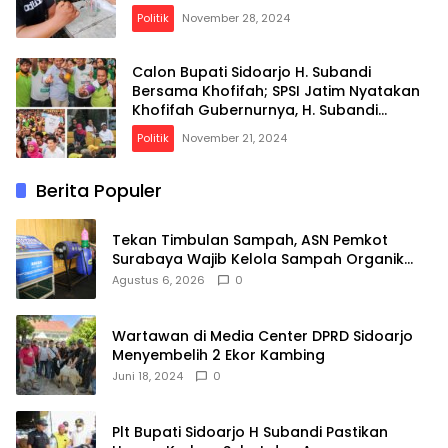
Politik
November 28, 2024
Calon Bupati Sidoarjo H. Subandi
Bersama Khofifah; SPSI Jatim Nyatakan
Khofifah Gubernurnya, H. Subandi
Bupatinya
Politik
November 21, 2024
Berita Populer
Tekan Timbulan Sampah, ASN Pemkot
Surabaya Wajib Kelola Sampah Organik
dari Rumah
Agustus 6, 2026
0
Wartawan di Media Center DPRD Sidoarjo
Menyembelih 2 Ekor Kambing
Juni 18, 2024
0
Plt Bupati Sidoarjo H Subandi Pastikan