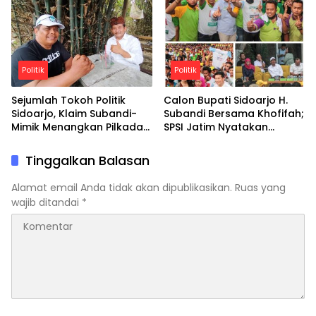
dan Wakil Bupati
Politik
Politik
Sejumlah Tokoh Politik
Calon Bupati Sidoarjo H.
Sidoarjo, Klaim Subandi-
Subandi Bersama Khofifah;
Mimik Menangkan Pilkada
SPSI Jatim Nyatakan
Serentak di Tahun 2024
Khofifah Gubernurnya, H.
Subandi Bupatinya
Tinggalkan Balasan
Alamat email Anda tidak akan dipublikasikan.
Ruas yang
wajib ditandai
*