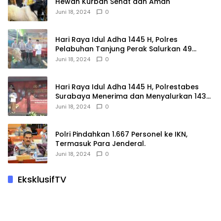
Hewan Kurban Sehat dan Aman
Juni 18, 2024
0
Hari Raya Idul Adha 1445 H, Polres
Pelabuhan Tanjung Perak Salurkan 49
Hewan Korban.
Juni 18, 2024
0
Hari Raya Idul Adha 1445 H, Polrestabes
Surabaya Menerima dan Menyalurkan 143
Hewan Kurban
Juni 18, 2024
0
Polri Pindahkan 1.667 Personel ke IKN,
Termasuk Para Jenderal.
Juni 18, 2024
0
EksklusifTV