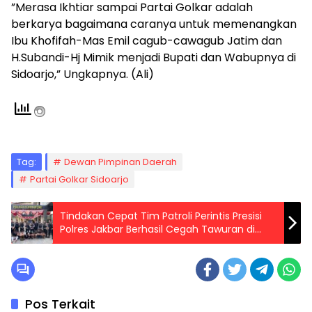
”Merasa Ikhtiar sampai Partai Golkar adalah
berkarya bagaimana caranya untuk memenangkan
Ibu Khofifah-Mas Emil cagub-cawagub Jatim dan
H.Subandi-Hj Mimik menjadi Bupati dan Wabupnya di
Sidoarjo,” Ungkapnya. (Ali)
Tag:
Dewan Pimpinan Daerah
Partai Golkar Sidoarjo
Tindakan Cepat Tim Patroli Perintis Presisi
Polres Jakbar Berhasil Cegah Tawuran di
Cengkareng
Pos Terkait