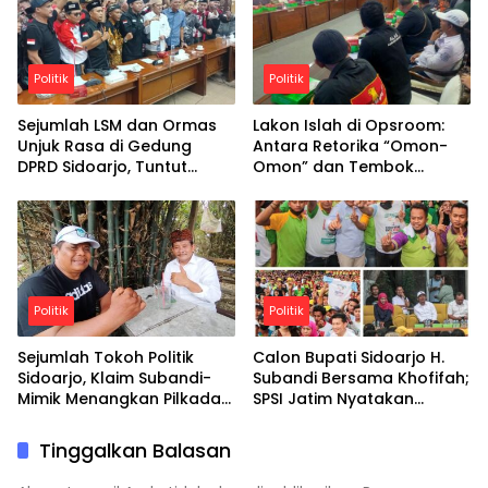
terus menghadirkan
program positif yang
bermanfaat bagi anggota
dan masyarakat luas.
Politik
Politik
Sejumlah LSM dan Ormas
Lakon Islah di Opsroom:
Unjuk Rasa di Gedung
Antara Retorika “Omon-
DPRD Sidoarjo, Tuntut
Omon” dan Tembok
Penyelesaian Konflik Bupati
Birokrasi Sidoarjo
dan Wakil Bupati
Politik
Politik
Sejumlah Tokoh Politik
Calon Bupati Sidoarjo H.
Sidoarjo, Klaim Subandi-
Subandi Bersama Khofifah;
Mimik Menangkan Pilkada
SPSI Jatim Nyatakan
Serentak di Tahun 2024
Khofifah Gubernurnya, H.
Subandi Bupatinya
Tinggalkan Balasan