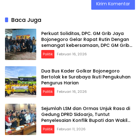
Baca Juga
Perkuat Soliditas, DPC. GM Grib Jaya
Bojonegoro Gelar Rapat Rutin Dengan
semangat kebersamaan, DPC GM Grib
Jaya Bojonegoro optimistis terus
Politik
Februari 16, 2026
menghadirkan program positif yang
bermanfaat bagi anggota dan
masyarakat luas.
Dua Bus Kader Golkar Bojonegoro
Bertolak ke Surabaya Ikuti Pengukuhan
Pengurus Harian
Politik
Februari 16, 2026
Sejumlah LSM dan Ormas Unjuk Rasa di
Gedung DPRD Sidoarjo, Tuntut
Penyelesaian Konflik Bupati dan Wakil
Bupati
Politik
Februari 11, 2026