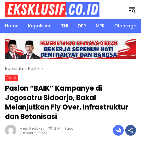
Langsung
ke
konten
Home
Kepolisian
TNI
DPR
MPR
Olahraga
Beranda
Politik
Politik
Paslon “BAIK” Kampanye di
Jogosatru Sidoarjo, Bakal
Melanjutkan Fly Over, Infrastruktur
dan Betonisasi
Meja Redaksi
2 Min Baca
Oktober 9, 2024