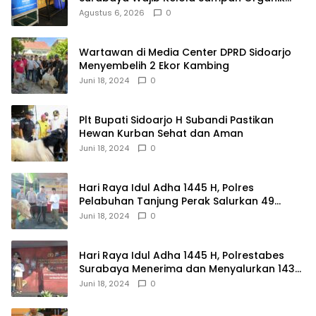
dari Rumah
Agustus 6, 2026
0
Wartawan di Media Center DPRD Sidoarjo
Menyembelih 2 Ekor Kambing
Juni 18, 2024
0
Plt Bupati Sidoarjo H Subandi Pastikan
Hewan Kurban Sehat dan Aman
Juni 18, 2024
0
Hari Raya Idul Adha 1445 H, Polres
Pelabuhan Tanjung Perak Salurkan 49
Hewan Korban.
Juni 18, 2024
0
Hari Raya Idul Adha 1445 H, Polrestabes
Surabaya Menerima dan Menyalurkan 143
Hewan Kurban
Juni 18, 2024
0