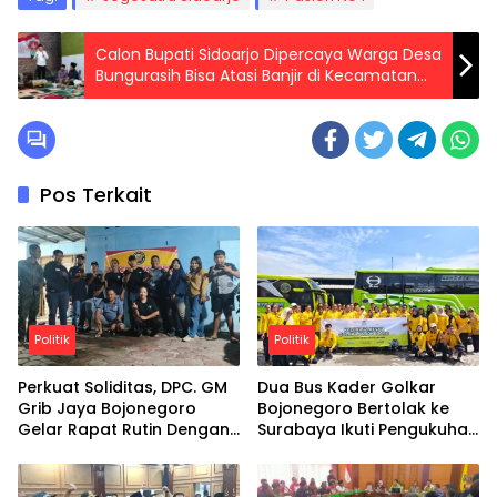
Calon Bupati Sidoarjo Dipercaya Warga Desa
Bungurasih Bisa Atasi Banjir di Kecamatan
Waru
Pos Terkait
Politik
Politik
Perkuat Soliditas, DPC. GM
Dua Bus Kader Golkar
Grib Jaya Bojonegoro
Bojonegoro Bertolak ke
Gelar Rapat Rutin Dengan
Surabaya Ikuti Pengukuhan
semangat kebersamaan,
Pengurus Harian
DPC GM Grib Jaya
Bojonegoro optimistis