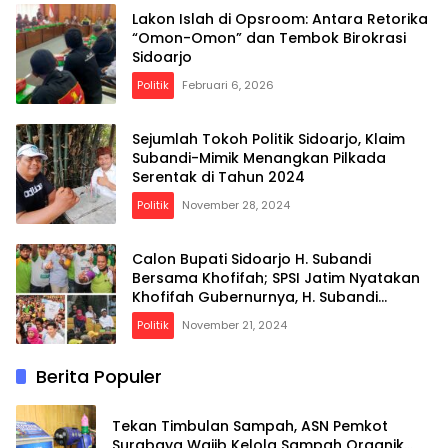
Lakon Islah di Opsroom: Antara Retorika
“Omon-Omon” dan Tembok Birokrasi
Sidoarjo
Politik
Februari 6, 2026
Sejumlah Tokoh Politik Sidoarjo, Klaim
Subandi-Mimik Menangkan Pilkada
Serentak di Tahun 2024
Politik
November 28, 2024
Calon Bupati Sidoarjo H. Subandi
Bersama Khofifah; SPSI Jatim Nyatakan
Khofifah Gubernurnya, H. Subandi
Bupatinya
Politik
November 21, 2024
Berita Populer
Tekan Timbulan Sampah, ASN Pemkot
Surabaya Wajib Kelola Sampah Organik