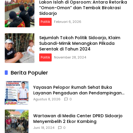
Lakon Islah di Opsroom: Antara Retorika
“Omon-Omon” dan Tembok Birokrasi
Sidoarjo
Politik
Februari 6, 2026
Sejumlah Tokoh Politik Sidoarjo, Klaim
Subandi-Mimik Menangkan Pilkada
Serentak di Tahun 2024
Politik
November 28, 2024
Berita Populer
Yayasan Pelopor Rumah Sehat Buka
Layanan Pengaduan dan Pendampingan
Rehabilitasi NAPZA 24 Jam
Agustus 8, 2026
0
Wartawan di Media Center DPRD Sidoarjo
Menyembelih 2 Ekor Kambing
Juni 18, 2024
0