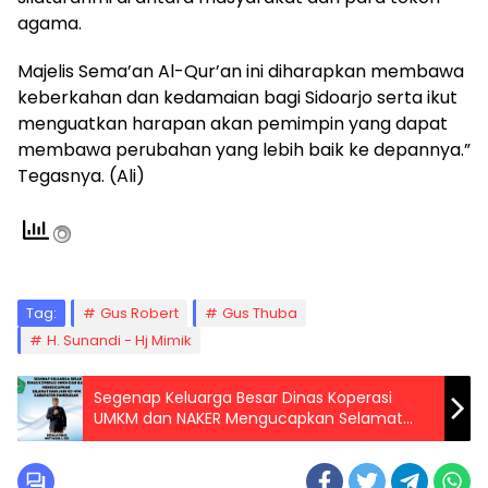
agama.
Majelis Sema’an Al-Qur’an ini diharapkan membawa
keberkahan dan kedamaian bagi Sidoarjo serta ikut
menguatkan harapan akan pemimpin yang dapat
membawa perubahan yang lebih baik ke depannya.”
Tegasnya. (Ali)
Tag:
Gus Robert
Gus Thuba
H. Sunandi - Hj Mimik
Segenap Keluarga Besar Dinas Koperasi
UMKM dan NAKER Mengucapkan Selamat
Hari Jadi Ke – 494 Kabupaten Pamekasan