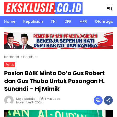
Langsung
ke
konten
Home
Kepolisian
TNI
DPR
MPR
Olahraga
Beranda
Politik
Politik
Paslon BAIK Minta Do’a Gus Robert
dan Gus Thuba Untuk Pasangan H.
Sunandi – Hj Mimik
Meja Redaksi
1 Min Baca
November 9, 2024