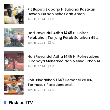
Plt Bupati Sidoarjo H Subandi Pastikan
Hewan Kurban Sehat dan Aman
Juni 18, 2024
0
Hari Raya Idul Adha 1445 H, Polres
Pelabuhan Tanjung Perak Salurkan 49
Hewan Korban.
Juni 18, 2024
0
Hari Raya Idul Adha 1445 H, Polrestabes
Surabaya Menerima dan Menyalurkan 143
Hewan Kurban
Juni 18, 2024
0
Polri Pindahkan 1.667 Personel ke IKN,
Termasuk Para Jenderal.
Juni 18, 2024
0
EksklusifTV