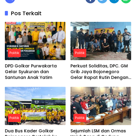
Pos Terkait
Politik
Politik
DPD Golkar Purwakarta
Perkuat Soliditas, DPC. GM
Gelar Syukuran dan
Grib Jaya Bojonegoro
Santunan Anak Yatim
Gelar Rapat Rutin Dengan
semangat kebersamaan,
DPC GM Grib Jaya
Bojonegoro optimistis
terus menghadirkan
program positif yang
bermanfaat bagi anggota
dan masyarakat luas.
Politik
Politik
Dua Bus Kader Golkar
Sejumlah LSM dan Ormas