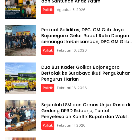
dan Santunan Anak Yatim
Politik
Agustus 8, 2026
Perkuat Soliditas, DPC. GM Grib Jaya
Bojonegoro Gelar Rapat Rutin Dengan
semangat kebersamaan, DPC GM Grib
Jaya Bojonegoro optimistis terus
Politik
Februari 16, 2026
menghadirkan program positif yang
bermanfaat bagi anggota dan
masyarakat luas.
Dua Bus Kader Golkar Bojonegoro
Bertolak ke Surabaya Ikuti Pengukuhan
Pengurus Harian
Politik
Februari 16, 2026
Sejumlah LSM dan Ormas Unjuk Rasa di
Gedung DPRD Sidoarjo, Tuntut
Penyelesaian Konflik Bupati dan Wakil
Bupati
Politik
Februari 11, 2026