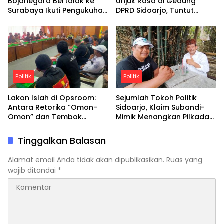
Bojonegoro Bertolak ke
Unjuk Rasa di Gedung
Surabaya Ikuti Pengukuhan
DPRD Sidoarjo, Tuntut
Pengurus Harian
Penyelesaian Konflik Bupati
dan Wakil Bupati
Politik
Politik
Lakon Islah di Opsroom:
Sejumlah Tokoh Politik
Antara Retorika “Omon-
Sidoarjo, Klaim Subandi-
Omon” dan Tembok
Mimik Menangkan Pilkada
Birokrasi Sidoarjo
Serentak di Tahun 2024
Tinggalkan Balasan
Alamat email Anda tidak akan dipublikasikan.
Ruas yang
wajib ditandai
*