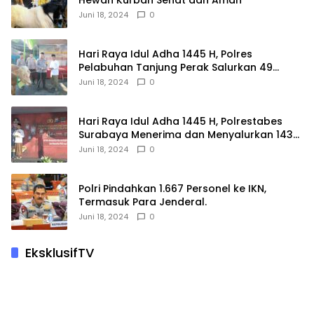
Hewan Kurban Sehat dan Aman
Juni 18, 2024
0
Hari Raya Idul Adha 1445 H, Polres
Pelabuhan Tanjung Perak Salurkan 49
Hewan Korban.
Juni 18, 2024
0
Hari Raya Idul Adha 1445 H, Polrestabes
Surabaya Menerima dan Menyalurkan 143
Hewan Kurban
Juni 18, 2024
0
Polri Pindahkan 1.667 Personel ke IKN,
Termasuk Para Jenderal.
Juni 18, 2024
0
EksklusifTV