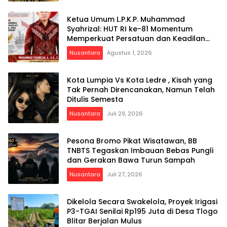
Ketua Umum L.P.K.P. Muhammad
Syahrizal: HUT RI ke-81 Momentum
Memperkuat Persatuan dan Keadilan
bagi Seluruh Rakyat Indonesia
Nusantara
Agustus 1, 2026
Kota Lumpia Vs Kota Ledre , Kisah yang
Tak Pernah Direncanakan, Namun Telah
Ditulis Semesta
Nusantara
Juli 29, 2026
Pesona Bromo Pikat Wisatawan, BB
TNBTS Tegaskan Imbauan Bebas Pungli
dan Gerakan Bawa Turun Sampah
Nusantara
Juli 27, 2026
Dikelola Secara Swakelola, Proyek Irigasi
P3-TGAI Senilai Rp195 Juta di Desa Tlogo
Blitar Berjalan Mulus