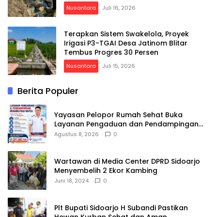
Nusantara
Juli 16, 2026
Terapkan Sistem Swakelola, Proyek
Irigasi P3-TGAI Desa Jatinom Blitar
Tembus Progres 30 Persen
Nusantara
Juli 15, 2026
Berita Populer
Yayasan Pelopor Rumah Sehat Buka
Layanan Pengaduan dan Pendampingan
Rehabilitasi NAPZA 24 Jam
Agustus 8, 2026
0
Wartawan di Media Center DPRD Sidoarjo
Menyembelih 2 Ekor Kambing
Juni 18, 2024
0
Plt Bupati Sidoarjo H Subandi Pastikan