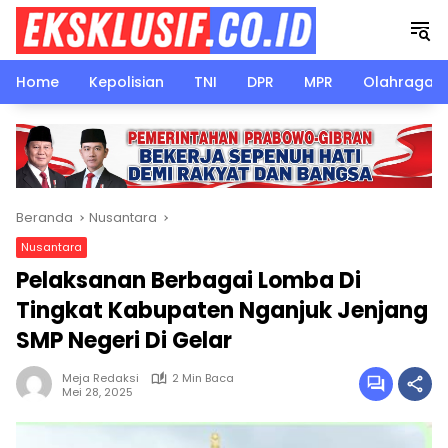
Langsung
ke
konten
Home
Kepolisian
TNI
DPR
MPR
Olahraga
Beranda
Nusantara
Nusantara
Pelaksanan Berbagai Lomba Di
Tingkat Kabupaten Nganjuk Jenjang
SMP Negeri Di Gelar
Meja Redaksi
2 Min Baca
Mei 28, 2025