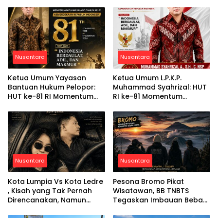
Nusantara
Nusantara
Ketua Umum Yayasan
Ketua Umum L.P.K.P.
Bantuan Hukum Pelopor:
Muhammad Syahrizal: HUT
HUT ke-81 RI Momentum
RI ke-81 Momentum
Memperkuat Keadilan,
Memperkuat Persatuan
Persatuan, dan
dan Keadilan bagi Seluruh
Pengabdian kepada
Rakyat Indonesia
Masyarakat
Nusantara
Nusantara
Kota Lumpia Vs Kota Ledre
Pesona Bromo Pikat
, Kisah yang Tak Pernah
Wisatawan, BB TNBTS
Direncanakan, Namun
Tegaskan Imbauan Bebas
Telah Ditulis Semesta
Pungli dan Gerakan Bawa