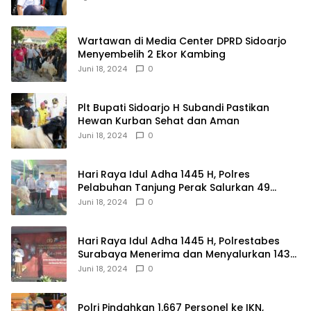
Wartawan di Media Center DPRD Sidoarjo
Menyembelih 2 Ekor Kambing
Juni 18, 2024
0
Plt Bupati Sidoarjo H Subandi Pastikan
Hewan Kurban Sehat dan Aman
Juni 18, 2024
0
Hari Raya Idul Adha 1445 H, Polres
Pelabuhan Tanjung Perak Salurkan 49
Hewan Korban.
Juni 18, 2024
0
Hari Raya Idul Adha 1445 H, Polrestabes
Surabaya Menerima dan Menyalurkan 143
Hewan Kurban
Juni 18, 2024
0
Polri Pindahkan 1.667 Personel ke IKN,