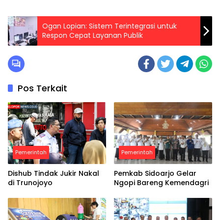
Ogan Lopian: Sistem Terintegrasi untuk
Respon Cepat Layanan Publik
Pos Terkait
Pemerintah
Pemerintah
Dishub Tindak Jukir Nakal
Pemkab Sidoarjo Gelar
di Trunojoyo
Ngopi Bareng Kemendagri