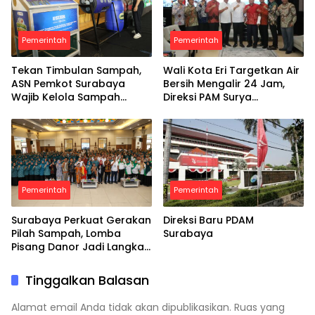
Pemerintah
Pemerintah
Tekan Timbulan Sampah,
Wali Kota Eri Targetkan Air
ASN Pemkot Surabaya
Bersih Mengalir 24 Jam,
Wajib Kelola Sampah
Direksi PAM Surya
Organik dari Rumah
Sembada Diminta Libatkan
Investor
Pemerintah
Pemerintah
Surabaya Perkuat Gerakan
Direksi Baru PDAM
Pilah Sampah, Lomba
Surabaya
Pisang Danor Jadi Langkah
Awal Menuju Kampung
Pancasila
Tinggalkan Balasan
Alamat email Anda tidak akan dipublikasikan.
Ruas yang