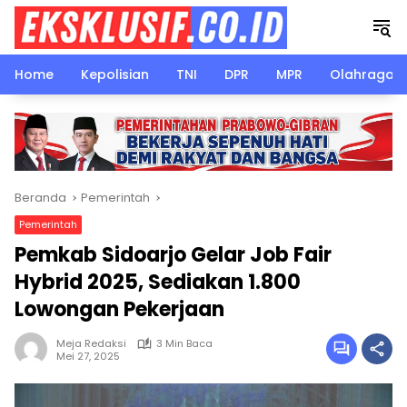
Langsung
ke
konten
Home
Kepolisian
TNI
DPR
MPR
Olahraga
Beranda
Pemerintah
Pemerintah
Pemkab Sidoarjo Gelar Job Fair
Hybrid 2025, Sediakan 1.800
Lowongan Pekerjaan
Meja Redaksi
3 Min Baca
Mei 27, 2025