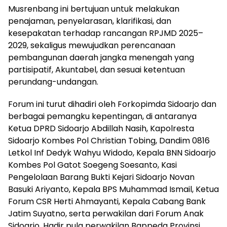
Musrenbang ini bertujuan untuk melakukan
penajaman, penyelarasan, klarifikasi, dan
kesepakatan terhadap rancangan RPJMD 2025–
2029, sekaligus mewujudkan perencanaan
pembangunan daerah jangka menengah yang
partisipatif, Akuntabel, dan sesuai ketentuan
perundang-undangan.
Forum ini turut dihadiri oleh Forkopimda Sidoarjo dan
berbagai pemangku kepentingan, di antaranya
Ketua DPRD Sidoarjo Abdillah Nasih, Kapolresta
Sidoarjo Kombes Pol Christian Tobing, Dandim 0816
Letkol Inf Dedyk Wahyu Widodo, Kepala BNN Sidoarjo
Kombes Pol Gatot Soegeng Soesanto, Kasi
Pengelolaan Barang Bukti Kejari Sidoarjo Novan
Basuki Ariyanto, Kepala BPS Muhammad Ismail, Ketua
Forum CSR Herti Ahmayanti, Kepala Cabang Bank
Jatim Suyatno, serta perwakilan dari Forum Anak
Sidoarjo. Hadir pula perwakilan Bappeda Provinsi