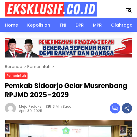
Langsung
ke
konten
Home
Kepolisian
TNI
DPR
MPR
Olahraga
Beranda
Pemerintah
Pemerintah
Pemkab Sidoarjo Gelar Musrenbang
RPJMD 2025–2029
Meja Redaksi
3 Min Baca
April 30, 2025