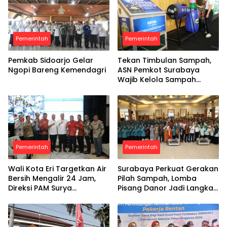
Pemerintah
Pemerintah
Pemkab Sidoarjo Gelar
Tekan Timbulan Sampah,
Ngopi Bareng Kemendagri
ASN Pemkot Surabaya
Wajib Kelola Sampah
Organik dari Rumah
Pemerintah
Pemerintah
Wali Kota Eri Targetkan Air
Surabaya Perkuat Gerakan
Bersih Mengalir 24 Jam,
Pilah Sampah, Lomba
Direksi PAM Surya
Pisang Danor Jadi Langkah
Sembada Diminta Libatkan
Awal Menuju Kampung
Investor
Pancasila