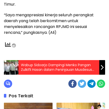
Timur.
“Saya mengapresiasi kinerja seluruh perangkat
daerah yang telah berkomitmen untuk
menyelesaikan rancangan RPJMD ini sesuai
rencana,” pungkasnya. (Ali)
Wabup Sidoarjo Dampingi Menko Pangan
Zulkifli Hasan dalam Peninjauan Musdesus
dan Kunker ke Koperasi Merah Putih Tambak
Rumput Laut di Desa Kupang
Pos Terkait