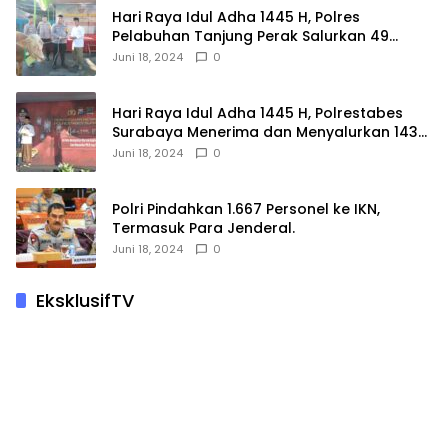
Hari Raya Idul Adha 1445 H, Polres
Pelabuhan Tanjung Perak Salurkan 49
Hewan Korban.
Juni 18, 2024
0
Hari Raya Idul Adha 1445 H, Polrestabes
Surabaya Menerima dan Menyalurkan 143
Hewan Kurban
Juni 18, 2024
0
Polri Pindahkan 1.667 Personel ke IKN,
Termasuk Para Jenderal.
Juni 18, 2024
0
EksklusifTV