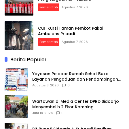
Pemerintah
Agustus 7, 2026
Curi Kursi Taman Pemkot Pakai
Ambulans Pribadi
Pemerintah
Agustus 7, 2026
Berita Populer
Yayasan Pelopor Rumah Sehat Buka
Layanan Pengaduan dan Pendampingan
Rehabilitasi NAPZA 24 Jam
Agustus 8, 2026
0
Wartawan di Media Center DPRD Sidoarjo
Menyembelih 2 Ekor Kambing
Juni 18, 2024
0
Plt Bupati Sidoarjo H Subandi Pastikan