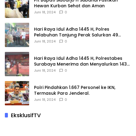
Hewan Kurban Sehat dan Aman
Juni 18, 2024
0
Hari Raya Idul Adha 1445 H, Polres
Pelabuhan Tanjung Perak Salurkan 49
Hewan Korban.
Juni 18, 2024
0
Hari Raya Idul Adha 1445 H, Polrestabes
Surabaya Menerima dan Menyalurkan 143
Hewan Kurban
Juni 18, 2024
0
Polri Pindahkan 1.667 Personel ke IKN,
Termasuk Para Jenderal.
Juni 18, 2024
0
EksklusifTV