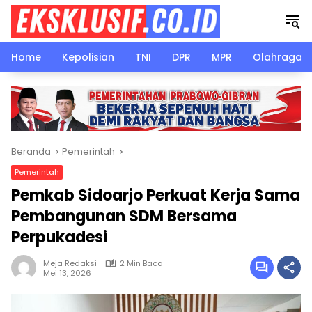
Langsung
ke
konten
Home
Kepolisian
TNI
DPR
MPR
Olahraga
Beranda
Pemerintah
Pemerintah
Pemkab Sidoarjo Perkuat Kerja Sama
Pembangunan SDM Bersama
Perpukadesi
Meja Redaksi
2 Min Baca
Mei 13, 2026