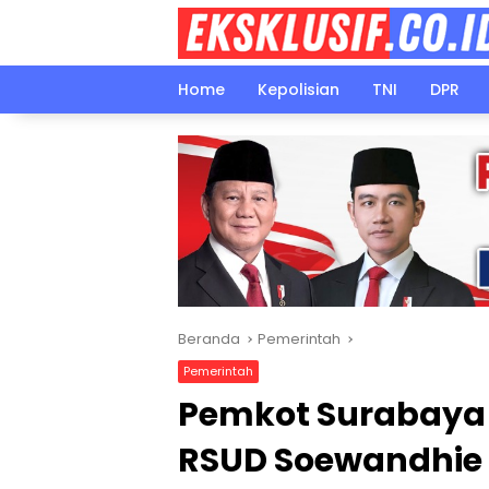
Langsung
ke
konten
Home
Kepolisian
TNI
DPR
Beranda
Pemerintah
Pemerintah
Pemkot Surabaya 
RSUD Soewandhie 