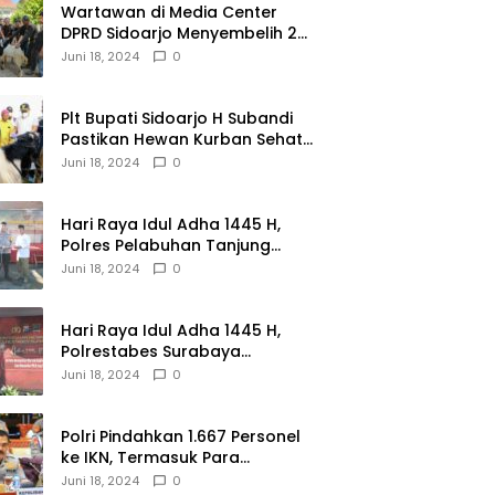
Wartawan di Media Center
DPRD Sidoarjo Menyembelih 2
Ekor Kambing
Juni 18, 2024
0
Plt Bupati Sidoarjo H Subandi
Pastikan Hewan Kurban Sehat
dan Aman
Juni 18, 2024
0
Hari Raya Idul Adha 1445 H,
Polres Pelabuhan Tanjung
Perak Salurkan 49 Hewan
Juni 18, 2024
0
Korban.
Hari Raya Idul Adha 1445 H,
Polrestabes Surabaya
Menerima dan Menyalurkan
Juni 18, 2024
0
143 Hewan Kurban
Polri Pindahkan 1.667 Personel
ke IKN, Termasuk Para
Jenderal.
Juni 18, 2024
0