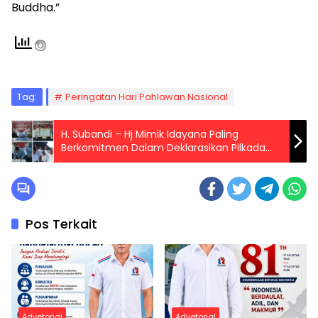
Buddha.”
Tag:
Peringatan Hari Pahlawan Nasional
H. Subandi – Hj Mimik Idayana Paling
Berkomitmen Dalam Deklarasikan Pilkada
Damai
Pos Terkait
Advetorial
Advetorial