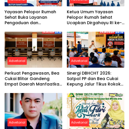
Yayasan Pelopor Rumah
Ketua Umum Yayasan
Sehat Buka Layanan
Pelopor Rumah Sehat
Pengaduan dan
Ucapkan Dirgahayu RI ke-
Pendampingan Rehabilitasi
81
NAPZA 24 Jam
Advetorial
Advetorial
Perkuat Pengawasan, Bea
Sinergi DBHCHT 2026:
Cukai Blitar Gandeng
Satpol PP dan Bea Cukai
Empat Daerah Manfaatkan
Kepung Jalur Tikus Rokok
DBHCHT 2026
Ilegal di Blitar
Advetorial
Advetorial