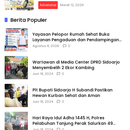
Advetorial
Maret 12, 2026
Berita Populer
Yayasan Pelopor Rumah Sehat Buka
Layanan Pengaduan dan Pendampingan
Rehabilitasi NAPZA 24 Jam
Agustus 8, 2026
0
Wartawan di Media Center DPRD Sidoarjo
Menyembelih 2 Ekor Kambing
Juni 18, 2024
0
Plt Bupati Sidoarjo H Subandi Pastikan
Hewan Kurban Sehat dan Aman
Juni 18, 2024
0
Hari Raya Idul Adha 1445 H, Polres
Pelabuhan Tanjung Perak Salurkan 49
Hewan Korban.
Juni 18, 2024
0