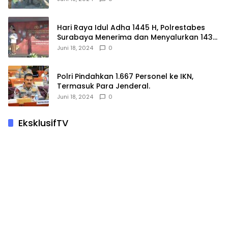
Hari Raya Idul Adha 1445 H, Polrestabes
Surabaya Menerima dan Menyalurkan 143
Hewan Kurban
Juni 18, 2024
0
Polri Pindahkan 1.667 Personel ke IKN,
Termasuk Para Jenderal.
Juni 18, 2024
0
EksklusifTV