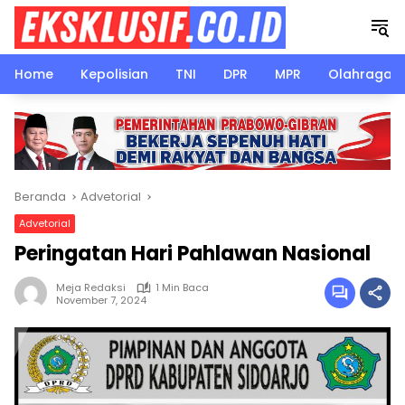
Langsung
ke
konten
Home
Kepolisian
TNI
DPR
MPR
Olahraga
Beranda
Advetorial
Advetorial
Peringatan Hari Pahlawan Nasional
Meja Redaksi
1 Min Baca
November 7, 2024