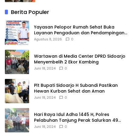
Berita Populer
Yayasan Pelopor Rumah Sehat Buka
Layanan Pengaduan dan Pendampingan
Rehabilitasi NAPZA 24 Jam
Agustus 8, 2026
0
Wartawan di Media Center DPRD Sidoarjo
Menyembelih 2 Ekor Kambing
Juni 18, 2024
0
Plt Bupati Sidoarjo H Subandi Pastikan
Hewan Kurban Sehat dan Aman
Juni 18, 2024
0
Hari Raya Idul Adha 1445 H, Polres
Pelabuhan Tanjung Perak Salurkan 49
Hewan Korban.
Juni 18, 2024
0