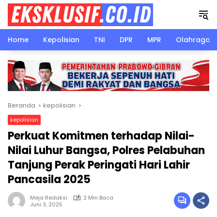
Langsung
ke
konten
Home
Kepolisian
TNI
DPR
MPR
Olahraga
Beranda
kepolisian
kepolisian
Perkuat Komitmen terhadap Nilai-
Nilai Luhur Bangsa, Polres Pelabuhan
Tanjung Perak Peringati Hari Lahir
Pancasila 2025
Meja Redaksi
2 Min Baca
Juni 3, 2025