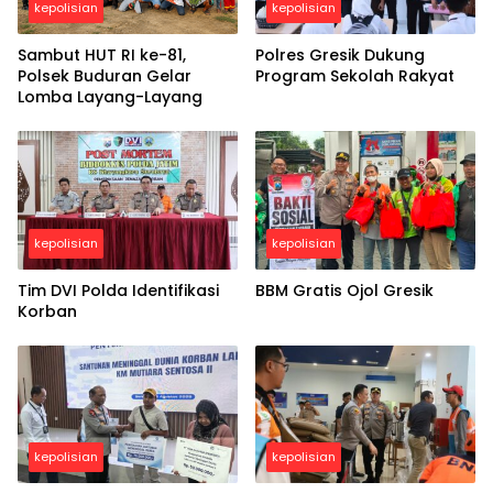
kepolisian
kepolisian
Sambut HUT RI ke-81,
Polres Gresik Dukung
Polsek Buduran Gelar
Program Sekolah Rakyat
Lomba Layang-Layang
kepolisian
kepolisian
Tim DVI Polda Identifikasi
BBM Gratis Ojol Gresik
Korban
kepolisian
kepolisian