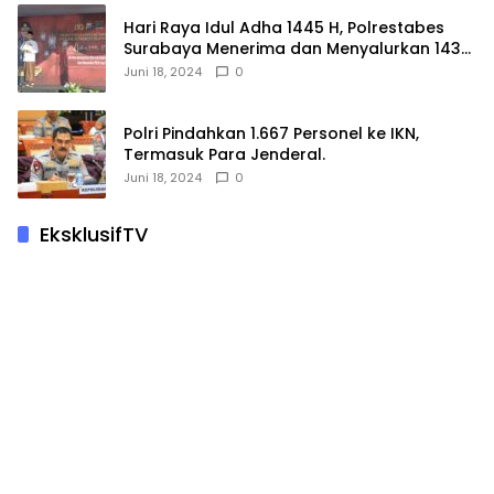
Hari Raya Idul Adha 1445 H, Polrestabes
Surabaya Menerima dan Menyalurkan 143
Hewan Kurban
Juni 18, 2024
0
Polri Pindahkan 1.667 Personel ke IKN,
Termasuk Para Jenderal.
Juni 18, 2024
0
EksklusifTV