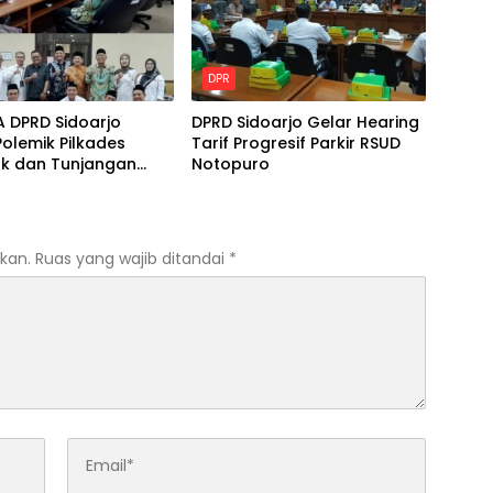
DPR
A DPRD Sidoarjo
DPRD Sidoarjo Gelar Hearing
olemik Pilkades
Tarif Progresif Parkir RSUD
ak dan Tunjangan
Notopuro
Tugas BPD
kan.
Ruas yang wajib ditandai
*