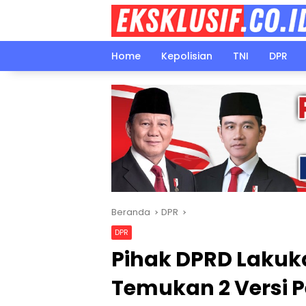
Langsung
ke
konten
Home
Kepolisian
TNI
DPR
Beranda
DPR
DPR
Pihak DPRD Lakuk
Temukan 2 Versi P