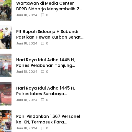
Wartawan di Media Center
DPRD Sidoarjo Menyembelih 2
Ekor Kambing
Juni 18, 2024
0
Plt Bupati Sidoarjo H Subandi
Pastikan Hewan Kurban Sehat
dan Aman
Juni 18, 2024
0
Hari Raya Idul Adha 1445 H,
Polres Pelabuhan Tanjung
Perak Salurkan 49 Hewan
Juni 18, 2024
0
Korban.
Hari Raya Idul Adha 1445 H,
Polrestabes Surabaya
Menerima dan Menyalurkan
Juni 18, 2024
0
143 Hewan Kurban
Polri Pindahkan 1.667 Personel
ke IKN, Termasuk Para
Jenderal.
Juni 18, 2024
0