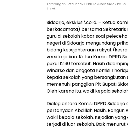
Keterangan Foto: Pihak DPRD Lakukan Sidak ke SM
Siswi.
Sidoarjo, eksklusif.co.id. – Ketua Komi
berkacamata) bersama Sekretaris 
guru di sekolah kabar soal peleceha
negeri di Sidoarjo mengundang priha
bidang kesejahteraan rakyat (kesra
versi kejadian. Ketua Komisi DPRD Si
pukul 12.30 tersebut. Nasih didampin
Winarso dan anggota Komisi Thoriqu
kepala sekolah yang bersangkutan s
memenuhi panggilan Plt Bupati Sidoa
Oleh karena itu, wakil kepala sekol
Dialog antara Komisi DPRD Sidoarjo
pertanyaan Abdillah Nasih, Bangun 
wakil kepala sekolah. Kejadian yang
terjadi di luar sekolah. Baik menurut