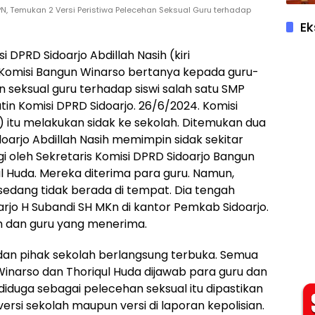
PN, Temukan 2 Versi Peristiwa Pelecehan Seksual Guru terhadap
Ek
si DPRD Sidoarjo Abdillah Nasih (kiri
Komisi Bangun Winarso bertanya kepada guru-
n seksual guru terhadap siswi salah satu SMP
tin Komisi DPRD Sidoarjo. 26/6/2024. Komisi
) itu melakukan sidak ke sekolah. Ditemukan dua
doarjo Abdillah Nasih memimpin sidak sekitar
gi oleh Sekretaris Komisi DPRD Sidoarjo Bangun
l Huda. Mereka diterima para guru. Namun,
edang tidak berada di tempat. Dia tengah
rjo H Subandi SH MKn di kantor Pemkab Sidoarjo.
ah dan guru yang menerima.
 dan pihak sekolah berlangsung terbuka. Semua
Winarso dan Thoriqul Huda dijawab para guru dan
 diduga sebagai pelecehan seksual itu dipastikan
 versi sekolah maupun versi di laporan kepolisian.