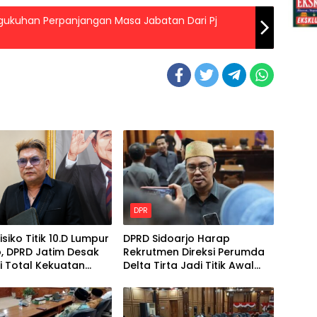
gukuhan Perpanjangan Masa Jabatan Dari Pj
DPR
isiko Titik 10.D Lumpur
DPRD Sidoarjo Harap
, DPRD Jatim Desak
Rekrutmen Direksi Perumda
i Total Kekuatan
Delta Tirta Jadi Titik Awal
l
Perbaikan Layanan