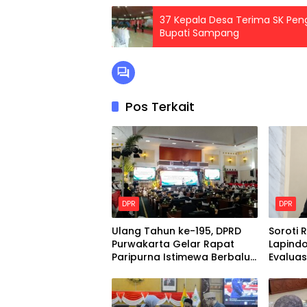
37 Kepala Desa Terima SK Pen
Bupati Sampang
Pos Terkait
DPR
DPR
Ulang Tahun ke-195, DPRD
Soroti R
Purwakarta Gelar Rapat
Lapindo
Paripurna Istimewa Berbalut
Evaluas
Adat Sunda
Tanggu