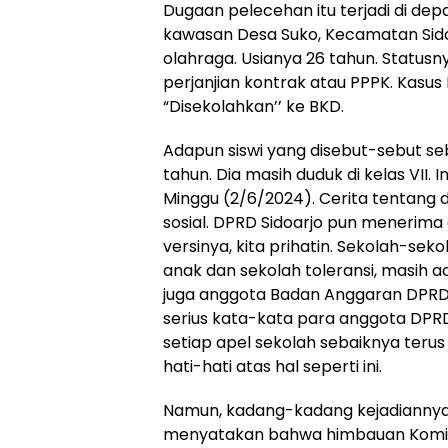
Dugaan pelecehan itu terjadi di depa
kawasan Desa Suko, Kecamatan Sidoar
olahraga. Usianya 26 tahun. Status
perjanjian kontrak atau PPPK. Kasus
“Disekolahkan’’ ke BKD.
Adapun siswi yang disebut-sebut se
tahun. Dia masih duduk di kelas VII. 
Minggu (2/6/2024). Cerita tentang 
sosial. DPRD Sidoarjo pun menerima
versinya, kita prihatin. Sekolah-sek
anak dan sekolah toleransi, masih ada
juga anggota Badan Anggaran DPRD 
serius kata-kata para anggota DP
setiap apel sekolah sebaiknya teru
hati-hati atas hal seperti ini.
Namun, kadang-kadang kejadiannya
menyatakan bahwa himbauan Komisi 