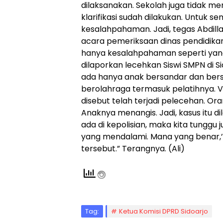
dilaksanakan. Sekolah juga tidak mend
klarifikasi sudah dilakukan. Untuk se
kesalahpahaman. Jadi, tegas Abdilla
acara pemeriksaan dinas pendidikan
hanya kesalahpahaman seperti yang
dilaporkan lecehkan Siswi SMPN di Si
ada hanya anak bersandar dan ber
berolahraga termasuk pelatihnya. Ve
disebut telah terjadi pelecehan. Or
Anaknya menangis. Jadi, kasus itu dil
ada di kepolisian, maka kita tunggu j
yang mendalami. Mana yang benar,’’ 
tersebut.” Terangnya. (Ali)
Tag:
Ketua Komisi DPRD Sidoarjo