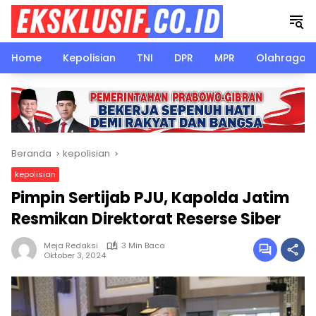
Langsung
ke
konten
Home
Kepolisian
TNI
DPR
MPR
Olahraga
Beranda
kepolisian
kepolisian
Pimpin Sertijab PJU, Kapolda Jatim
Resmikan Direktorat Reserse Siber
Meja Redaksi
3 Min Baca
Oktober 3, 2024