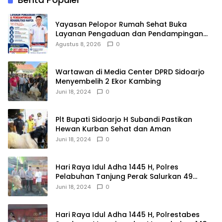
Yayasan Pelopor Rumah Sehat Buka
Layanan Pengaduan dan Pendampingan
Rehabilitasi NAPZA 24 Jam
Agustus 8, 2026
0
Wartawan di Media Center DPRD Sidoarjo
Menyembelih 2 Ekor Kambing
Juni 18, 2024
0
Plt Bupati Sidoarjo H Subandi Pastikan
Hewan Kurban Sehat dan Aman
Juni 18, 2024
0
Hari Raya Idul Adha 1445 H, Polres
Pelabuhan Tanjung Perak Salurkan 49
Hewan Korban.
Juni 18, 2024
0
Hari Raya Idul Adha 1445 H, Polrestabes