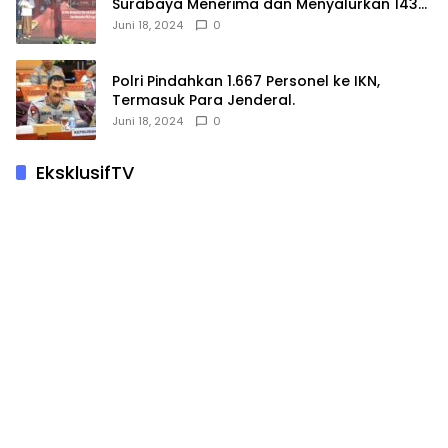
Surabaya Menerima dan Menyalurkan 143
Hewan Kurban
Juni 18, 2024
0
Polri Pindahkan 1.667 Personel ke IKN,
Termasuk Para Jenderal.
Juni 18, 2024
0
EksklusifTV