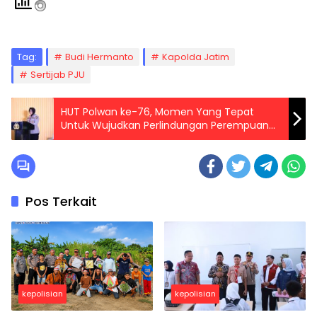
Tag:
Budi Hermanto
Kapolda Jatim
Sertijab PJU
HUT Polwan ke-76, Momen Yang Tepat
Untuk Wujudkan Perlindungan Perempuan
dan Anak
Pos Terkait
kepolisian
kepolisian