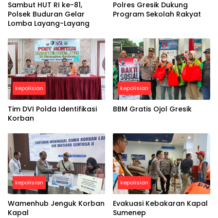
Sambut HUT RI ke-81,
Polres Gresik Dukung
Polsek Buduran Gelar
Program Sekolah Rakyat
Lomba Layang-Layang
kepolisian
kepolisian
Tim DVI Polda Identifikasi
BBM Gratis Ojol Gresik
Korban
kepolisian
kepolisian
Wamenhub Jenguk Korban
Evakuasi Kebakaran Kapal
Kapal
Sumenep