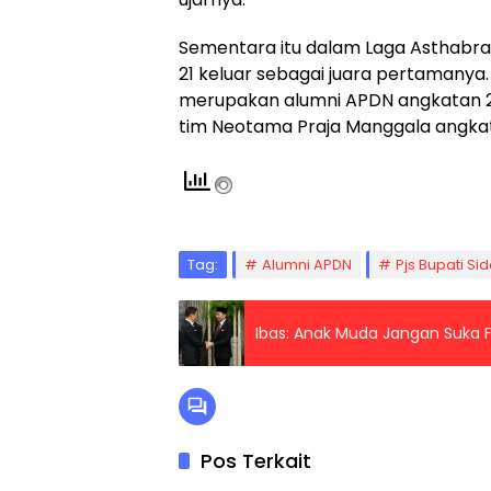
Sementara itu dalam Laga Asthabra
21 keluar sebagai juara pertamanya.
merupakan alumni APDN angkatan 25 
tim Neotama Praja Manggala angkata
Tag:
Alumni APDN
Pjs Bupati Si
Ibas: Anak Muda Jangan Suka Fl
Pos Terkait