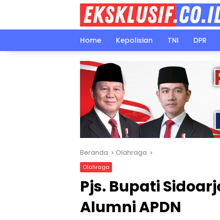
Langsung
ke
konten
Home
Kepolisian
TNI
DPR
Beranda
Olahraga
Olahraga
Pjs. Bupati Sidoa
Alumni APDN