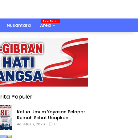
Nusantara
Area
rita Populer
Ketua Umum Yayasan Pelopor
Rumah Sehat Ucapkan
Dirgahayu RI ke-81
Agustus 7, 2026
0