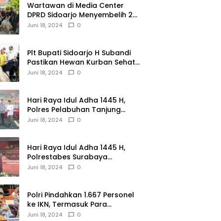
Wartawan di Media Center
DPRD Sidoarjo Menyembelih 2
Ekor Kambing
Juni 18, 2024
0
Plt Bupati Sidoarjo H Subandi
Pastikan Hewan Kurban Sehat
dan Aman
Juni 18, 2024
0
Hari Raya Idul Adha 1445 H,
Polres Pelabuhan Tanjung
Perak Salurkan 49 Hewan
Juni 18, 2024
0
Korban.
Hari Raya Idul Adha 1445 H,
Polrestabes Surabaya
Menerima dan Menyalurkan
Juni 18, 2024
0
143 Hewan Kurban
Polri Pindahkan 1.667 Personel
ke IKN, Termasuk Para
Jenderal.
Juni 18, 2024
0