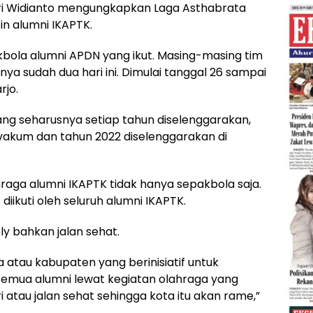
 Tri Widianto mengungkapkan Laga Asthabrata
n alumni IKAPTK.
akbola alumni APDN yang ikut. Masing-masing tim
a sudah dua hari ini. Dimulai tanggal 26 sampai
rjo.
ang seharusnya setiap tahun diselenggarakan,
vakum dan tahun 2022 diselenggarakan di
raga alumni IKAPTK tidak hanya sepakbola saja.
iikuti oleh seluruh alumni IKAPTK.
ly bahkan jalan sehat.
ta atau kabupaten yang berinisiatif untuk
mua alumni lewat kegiatan olahraga yang
 atau jalan sehat sehingga kota itu akan rame,”