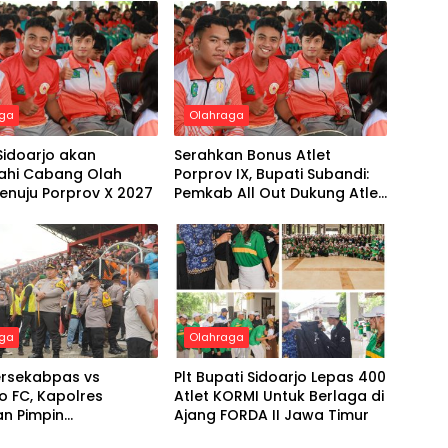
aga
Olahraga
Sidoarjo akan
Serahkan Bonus Atlet
hi Cabang Olah
Porprov IX, Bupati Subandi:
enuju Porprov X 2027
Pemkab All Out Dukung Atlet
Sidoarjo
aga
Olahraga
ersekabpas vs
Plt Bupati Sidoarjo Lepas 400
 FC, Kapolres
Atlet KORMI Untuk Berlaga di
an Pimpin
Ajang FORDA II Jawa Timur
anan Hingga Akhir