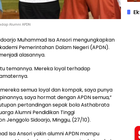
Ek
hadap Alumni APDN
pati Sidoarjo Muhammad Isa Ansori mengungkapkan
kademi Pemerintahan Dalam Negeri (APDN).
enjadi alasannya.
h satu temannya. Mereka loyal terhadap
amaternya.
mereka semua loyal dan kompak, saya punya
pinannya, saya hormat dengan APDN semua,”
utupan pertandingan sepak bola Asthabrata
uarga Alumni Pendidikan Tinggi
 Jenggolo Sidoarjo, Minggu, (27/10).
mad Isa Ansori yakin alumni APDN mampu