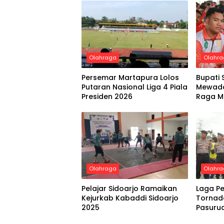
Olahraga
Olahr
Persemar Martapura Lolos
Bupati 
Putaran Nasional Liga 4 Piala
Mewada
Presiden 2026
Raga M
Olahraga
Olahr
Pelajar Sidoarjo Ramaikan
Laga P
Kejurkab Kabaddi Sidoarjo
Tornado
2025
Pasuru
Pengam