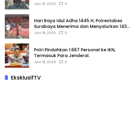
Hewan Korban.
Juni 18, 2024
0
Hari Raya Idul Adha 1445 H, Polrestabes
Surabaya Menerima dan Menyalurkan 143
Hewan Kurban
Juni 18, 2024
0
Polri Pindahkan 1.667 Personel ke IKN,
Termasuk Para Jenderal.
Juni 18, 2024
0
EksklusifTV