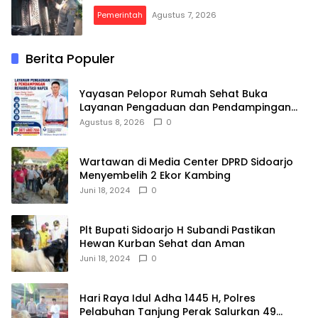
Pemerintah
Agustus 7, 2026
Berita Populer
Yayasan Pelopor Rumah Sehat Buka
Layanan Pengaduan dan Pendampingan
Rehabilitasi NAPZA 24 Jam
Agustus 8, 2026
0
Wartawan di Media Center DPRD Sidoarjo
Menyembelih 2 Ekor Kambing
Juni 18, 2024
0
Plt Bupati Sidoarjo H Subandi Pastikan
Hewan Kurban Sehat dan Aman
Juni 18, 2024
0
Hari Raya Idul Adha 1445 H, Polres
Pelabuhan Tanjung Perak Salurkan 49