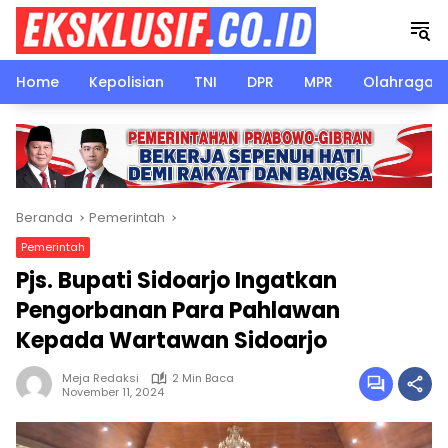
Langsung
ke
konten
Home
Kepolisian
TNI
DPR
MPR
Olahraga
Beranda
Pemerintah
Pemerintah
Pjs. Bupati Sidoarjo Ingatkan
Pengorbanan Para Pahlawan
Kepada Wartawan Sidoarjo
Meja Redaksi
2 Min Baca
November 11, 2024