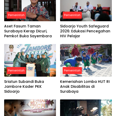
Pemerintah
Pemerintah
Aset Fasum Taman
Sidoarjo Youth Safeguard
Surabaya Kerap Dicuri,
2026: Edukasi Pencegahan
Pemkot Buka Sayembara
HIV Pelajar
Pemerintah
Pemerintah
Sriatun Subandi Buka
Kemeriahan Lomba HUT RI
Jambore Kader PKK
Anak Disabilitas di
Sidoarjo
Surabaya