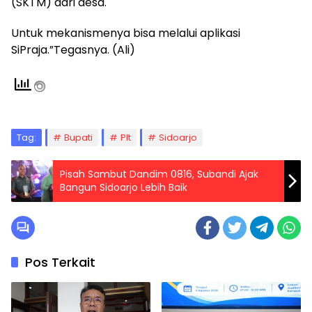
(SKTM) dari desa.
Untuk mekanismenya bisa melalui aplikasi
SiPraja.”Tegasnya. (Ali)
Tag:
Bupati
Plt
Sidoarjo
Pisah Sambut Dandim 0816, Subandi Ajak
Bangun Sidoarjo Lebih Baik
Pos Terkait