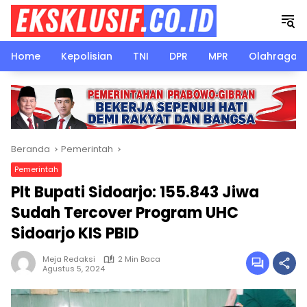
Langsung
ke
konten
Home
Kepolisian
TNI
DPR
MPR
Olahraga
Beranda
Pemerintah
Pemerintah
Plt Bupati Sidoarjo: 155.843 Jiwa
Sudah Tercover Program UHC
Sidoarjo KIS PBID
Meja Redaksi
2 Min Baca
Agustus 5, 2024