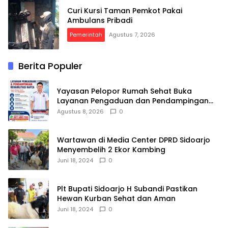
Curi Kursi Taman Pemkot Pakai
Ambulans Pribadi
Pemerintah
Agustus 7, 2026
Berita Populer
Yayasan Pelopor Rumah Sehat Buka
Layanan Pengaduan dan Pendampingan
Rehabilitasi NAPZA 24 Jam
Agustus 8, 2026
0
Wartawan di Media Center DPRD Sidoarjo
Menyembelih 2 Ekor Kambing
Juni 18, 2024
0
Plt Bupati Sidoarjo H Subandi Pastikan
Hewan Kurban Sehat dan Aman
Juni 18, 2024
0