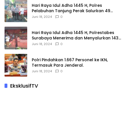
Hari Raya Idul Adha 1445 H, Polres
Pelabuhan Tanjung Perak Salurkan 49
Hewan Korban.
Juni 18, 2024
0
Hari Raya Idul Adha 1445 H, Polrestabes
Surabaya Menerima dan Menyalurkan 143
Hewan Kurban
Juni 18, 2024
0
Polri Pindahkan 1.667 Personel ke IKN,
Termasuk Para Jenderal.
Juni 18, 2024
0
EksklusifTV